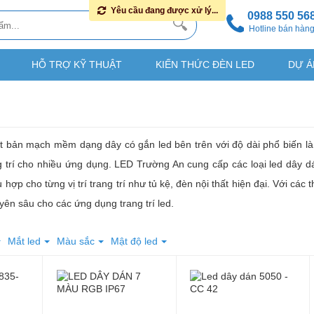
Yêu cầu đang được xử lý...
0988 550 56
Hotline bán hàn
HỖ TRỢ KỸ THUẬT
KIẾN THỨC ĐÈN LED
DỰ Á
t bản mạch mềm dạng dây có gắn led bên trên với độ dài phổ biến là 
ng trí cho nhiều ứng dụng. LED Trường An cung cấp các loại led dây d
hợp cho từng vị trí trang trí như tủ kệ, đèn nội thất hiện đại. Với các 
uyên sâu cho các ứng dụng trang trí led.
Mắt led
Màu sắc
Mật độ led