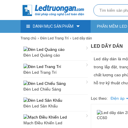
DANH MỤC SẢN PHẨM
PHẦN MỀM LED
Trang chủ
Đèn Led Trang Trí
Led dây dán
LED DÂY DÁN
Đèn Led Quảng cáo
Led dây dán là mộ
trong lắp đặt, tra
Đèn Led Trang Trí
chất lượng cao phù 
hỗ trợ kỹ thuật ch
Đèn Led Chiếu Sáng
Lọc theo:
Điện áp
Đèn Led Sân Khấu
Mạch Điều Khiển Led