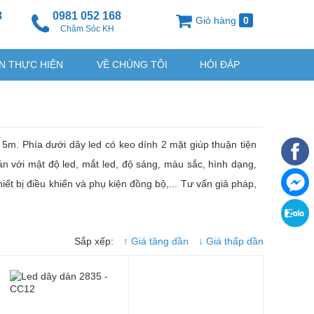
8
0981 052 168
Giỏ hàng
0
g
Chăm Sóc KH
N THỰC HIỆN
VỀ CHÚNG TÔI
HỎI ĐÁP
5m. Phía dưới dây led có keo dính 2 mặt giúp thuận tiện
án với mật độ led, mắt led, độ sáng, màu sắc, hình dạng,
thiết bị điều khiển và phụ kiện đồng bộ,... Tư vấn giả pháp,
Sắp xếp:
↑ Giá tăng dần
↓ Giá thấp dần