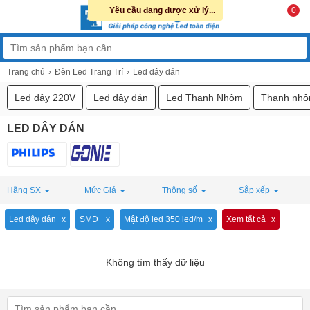
Yêu cầu đang được xử lý...
0
Trang chủ
Đèn Led Trang Trí
Led dây dán
Led dây 220V
Led dây dán
Led Thanh Nhôm
Thanh nhô
LED DÂY DÁN
Hãng SX
Mức Giá
Thông số
Sắp xếp
Led dây dán
SMD
Mật độ led 350 led/m
Xem tất cả
Không tìm thấy dữ liệu