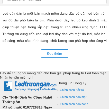
Led dây dán là một bản mạch mềm dạng dây có gắn led bên trên
với độ dài phổ biến là 5m. Phía dưới dây led có keo dính 2 mặt
giúp thuận tiện trong lắp đặt, trang trí cho nhiều ứng dụng. LED
Trường An cung cấp các loại led dây dán với mật độ led, mắt led,
độ sáng, màu sắc, hình dạng, chất lượng cao phù hợp cho từng vị
trí trang trí như tủ kệ, đèn nội thất hiện đại. Với các thiết bị điều
Đọc thêm
khiển và phụ kiện đồng bộ,... Tư vấn giả pháp, hỗ trợ kỹ thuật
chuyên sâu cho các ứng dụng trang trí led.
Hãy để chúng tôi mang đến cho bạn giải pháp trang trí Led toàn diện.
Nhận tư vấn miễn phí
Thông Tin Công Ty
Chính sách đổi trả
Cty TNHH Dịch Vụ Công Nghệ
Chính sách bảo mật
Trường An
Chính sách bảo hành
Mã số thuế: 0107726813 Ngày