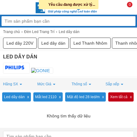
Yêu cầu đang được xử lý...
0
Trang chủ
Đèn Led Trang Trí
Led dây dán
Led dây 220V
Led dây dán
Led Thanh Nhôm
Thanh nhô
LED DÂY DÁN
Hãng SX
Mức Giá
Thông số
Sắp xếp
Led dây dán
Mắt led 2110
Mật độ led 28 led/m
Xem tất cả
Không tìm thấy dữ liệu