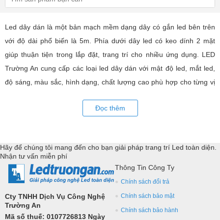
Led dây dán là một bản mạch mềm dạng dây có gắn led bên trên
với độ dài phổ biến là 5m. Phía dưới dây led có keo dính 2 mặt
giúp thuận tiện trong lắp đặt, trang trí cho nhiều ứng dụng. LED
Trường An cung cấp các loại led dây dán với mật độ led, mắt led,
độ sáng, màu sắc, hình dạng, chất lượng cao phù hợp cho từng vị
trí trang trí như tủ kệ, đèn nội thất hiện đại. Với các thiết bị điều
Đọc thêm
khiển và phụ kiện đồng bộ,... Tư vấn giả pháp, hỗ trợ kỹ thuật
chuyên sâu cho các ứng dụng trang trí led.
Hãy để chúng tôi mang đến cho bạn giải pháp trang trí Led toàn diện.
Nhận tư vấn miễn phí
Thông Tin Công Ty
Chính sách đổi trả
Cty TNHH Dịch Vụ Công Nghệ
Chính sách bảo mật
Trường An
Chính sách bảo hành
Mã số thuế: 0107726813 Ngày