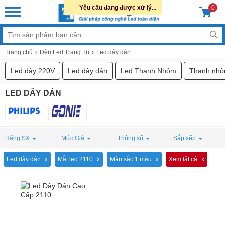
Yêu cầu đang được xử lý...
0
Trang chủ
Đèn Led Trang Trí
Led dây dán
Led dây 220V
Led dây dán
Led Thanh Nhôm
Thanh nhô
LED DÂY DÁN
Hãng SX
Mức Giá
Thông số
Sắp xếp
Led dây dán
Mắt led 2110
Màu sắc 1 màu
Xem tất cả