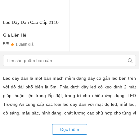
Led Dây Dán Cao Cấp 2110
Giá Liên Hệ
5/5
1 đánh giá
Led dây dán là một bản mạch mềm dạng dây có gắn led bên trên
với độ dài phổ biến là 5m. Phía dưới dây led có keo dính 2 mặt
giúp thuận tiện trong lắp đặt, trang trí cho nhiều ứng dụng. LED
Trường An cung cấp các loại led dây dán với mật độ led, mắt led,
độ sáng, màu sắc, hình dạng, chất lượng cao phù hợp cho từng vị
trí trang trí như tủ kệ, đèn nội thất hiện đại. Với các thiết bị điều
Đọc thêm
khiển và phụ kiện đồng bộ,... Tư vấn giả pháp, hỗ trợ kỹ thuật