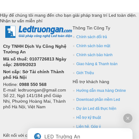
chuyên sâu cho các ứng dụng trang trí led.
Hãy để chúng tôi mang đến cho bạn giải pháp trang trí Led toàn diện.
Nhận tư vấn miễn phí
Thông Tin Công Ty
Chính sách đổi trả
Cty TNHH Dịch Vụ Công Nghệ
Chính sách bảo mật
Trường An
Chính sách bảo hành
Mã số thuế: 0107726813 Ngày
Giao hàng & Thanh toán
cấp: 28/09/2023
Nơi cấp: Sở Tài chính Thành
Giới Thiệu
phố Hà Nội
Hỗ trợ khách hàng
Hotline:
0988 550 568
E-mail: ledtruongan@gmail.com
Hướng dẫn mua hàng Online
Số 22, Ngõ 141/184 phố Giáp
Download phần mềm Led
Nhị, Phường Hoàng Mai, Thành
phố Hà Nội, Việt Nam
Dự án Led đã thực hiện
Hỗ trợ kỹ thuật
Liên hệ, Góp ý
Kết nối với chúng tôi
LED Trường An