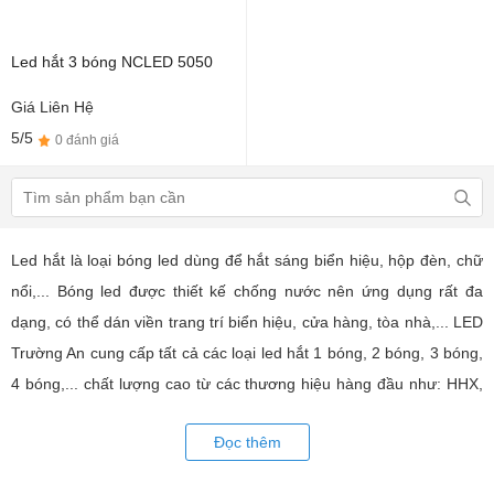
Led hắt 3 bóng NCLED 5050
Giá Liên Hệ
5/5
0 đánh giá
Led hắt là loại bóng led dùng để hắt sáng biển hiệu, hộp đèn, chữ
nổi,... Bóng led được thiết kế chống nước nên ứng dụng rất đa
dạng, có thể dán viền trang trí biển hiệu, cửa hàng, tòa nhà,... LED
Trường An cung cấp tất cả các loại led hắt 1 bóng, 2 bóng, 3 bóng,
4 bóng,... chất lượng cao từ các thương hiệu hàng đầu như: HHX,
XQD, led hắt Hàn Quốc,... Tư vấn giả pháp, hỗ trợ kỹ thuật chuyên
Đọc thêm
sâu cho các ững dụng trang trí led.