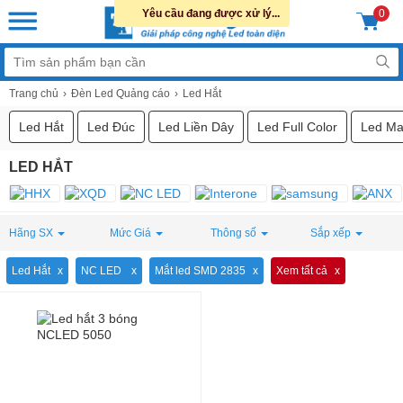
Yêu cầu đang được xử lý...
0
Trang chủ
Đèn Led Quảng cáo
Led Hắt
Led Hắt
Led Đúc
Led Liền Dây
Led Full Color
Led Ma
LED HẮT
Hãng SX
Mức Giá
Thông số
Sắp xếp
Led Hắt
NC LED
Mắt led SMD 2835
Xem tất cả