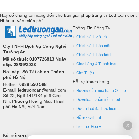
Hãy để chúng tôi mang đến cho bạn giải pháp trang trí Led toàn diện.
Nhận tư vấn miễn phí
Thông Tin Công Ty
Chính sách đổi trả
Cty TNHH Dịch Vụ Công Nghệ
Chính sách bảo mật
Trường An
Chính sách bảo hành
Mã số thuế: 0107726813 Ngày
Giao hàng & Thanh toán
cấp: 28/09/2023
Nơi cấp: Sở Tài chính Thành
Giới Thiệu
phố Hà Nội
Hỗ trợ khách hàng
Hotline:
0988 550 568
E-mail: ledtruongan@gmail.com
Hướng dẫn mua hàng Online
Số 22, Ngõ 141/184 phố Giáp
Download phần mềm Led
Nhị, Phường Hoàng Mai, Thành
phố Hà Nội, Việt Nam
Dự án Led đã thực hiện
Hỗ trợ kỹ thuật
Liên hệ, Góp ý
Kết nối với chúng tôi