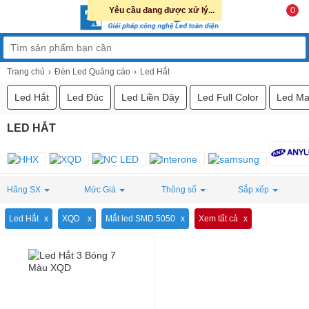
Yêu cầu đang được xử lý...
0
Trang chủ
Đèn Led Quảng cáo
Led Hắt
Led Hắt
Led Đúc
Led Liền Dây
Led Full Color
Led Ma
LED HẮT
Hãng SX
Mức Giá
Thông số
Sắp xếp
Led Hắt
XQD
Mắt led SMD 5050
Xem tất cả