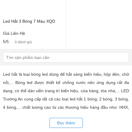
Led Hắt 3 Bóng 7 Màu XQD
Giá Liên Hệ
5/5
0 đánh giá
Led hắt là loại bóng led dùng để hắt sáng biển hiệu, hộp đèn, chữ
nổi,... Bóng led được thiết kế chống nước nên ứng dụng rất đa
dạng, có thể dán viền trang trí biển hiệu, cửa hàng, tòa nhà,... LED
Trường An cung cấp tất cả các loại led hắt 1 bóng, 2 bóng, 3 bóng,
4 bóng,... chất lượng cao từ các thương hiệu hàng đầu như: HHX,
XQD, led hắt Hàn Quốc,... Tư vấn giả pháp, hỗ trợ kỹ thuật chuyên
Đọc thêm
sâu cho các ững dụng trang trí led.