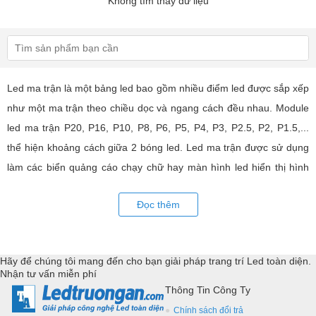
Không tìm thấy dữ liệu
Led ma trận là một bảng led bao gồm nhiều điểm led được sắp xếp
như một ma trận theo chiều dọc và ngang cách đều nhau. Module
led ma trận P20, P16, P10, P8, P6, P5, P4, P3, P2.5, P2, P1.5,...
thể hiện khoảng cách giữa 2 bóng led. Led ma trận được sử dụng
làm các biển quảng cáo chạy chữ hay màn hình led hiển thị hình
ảnh, video có hiệu quả quảng cáo rất cao, ứng dụng rộng rãi trong
Đọc thêm
nhiều lĩnh vực của cuộc sống. LED Trường An cung cấp tất cả các
loại module led ma trận, thiết bị điều khiển, phụ kiện đồng bộ từ
các thương hiệu hàng đầu như: GKGD, Cailiang, Qiangli, SMD,
Hãy để chúng tôi mang đến cho bạn giải pháp trang trí Led toàn diện.
YRL,...Tư vấn giả pháp, hỗ trợ kỹ thuật chuyên sâu cho các
Nhận tư vấn miễn phí
ứng dụng trang trí led.
Thông Tin Công Ty
Chính sách đổi trả