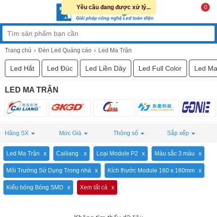
Yêu cầu đang được xử lý...
0
Trang chủ
Đèn Led Quảng cáo
Led Ma Trận
Led Hắt
Led Đúc
Led Liền Dây
Led Full Color
Led Ma
LED MA TRẬN
Hãng SX
Mức Giá
Thông số
Sắp xếp
Led Ma Trận
Cailiang
Loại Module P2
Màu sắc 3 màu
Môi Trường Sử Dụng Trong nhà
Kích thước Module 160 x 160mm
Kiểu bóng Bóng SMD
Xem tất cả