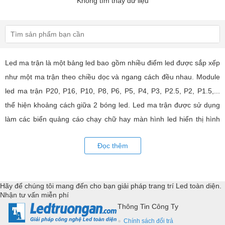
Không tìm thấy dữ liệu
Led ma trận là một bảng led bao gồm nhiều điểm led được sắp xếp
như một ma trận theo chiều dọc và ngang cách đều nhau. Module
led ma trận P20, P16, P10, P8, P6, P5, P4, P3, P2.5, P2, P1.5,...
thể hiện khoảng cách giữa 2 bóng led. Led ma trận được sử dụng
làm các biển quảng cáo chạy chữ hay màn hình led hiển thị hình
ảnh, video có hiệu quả quảng cáo rất cao, ứng dụng rộng rãi trong
Đọc thêm
nhiều lĩnh vực của cuộc sống. LED Trường An cung cấp tất cả các
loại module led ma trận, thiết bị điều khiển, phụ kiện đồng bộ từ
các thương hiệu hàng đầu như: GKGD, Cailiang, Qiangli, SMD,
Hãy để chúng tôi mang đến cho bạn giải pháp trang trí Led toàn diện.
YRL,...Tư vấn giả pháp, hỗ trợ kỹ thuật chuyên sâu cho các
Nhận tư vấn miễn phí
ứng dụng trang trí led.
Thông Tin Công Ty
Chính sách đổi trả