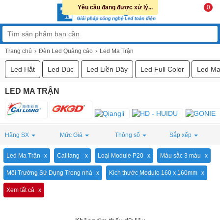
Yêu cầu đang được xử lý...
0
Trang chủ
Đèn Led Quảng cáo
Led Ma Trận
Led Hắt
Led Đúc
Led Liền Dây
Led Full Color
Led Ma
LED MA TRẬN
Hãng SX
Mức Giá
Thông số
Sắp xếp
Led Ma Trận
Cailiang
Loại Module P20
Màu sắc 3 màu
Môi Trường Sử Dụng Trong nhà
Kích thước Module 160 x 160mm
Xem tất cả