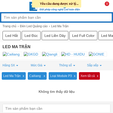
Yêu cầu đang được xử lý...
0
Trang chủ
Đèn Led Quảng cáo
Led Ma Trận
Led Hắt
Led Đúc
Led Liền Dây
Led Full Color
Led Ma
LED MA TRẬN
Hãng SX
Mức Giá
Thông số
Sắp xếp
Led Ma Trận
Cailiang
Loại Module P3
Xem tất cả
Không tìm thấy dữ liệu