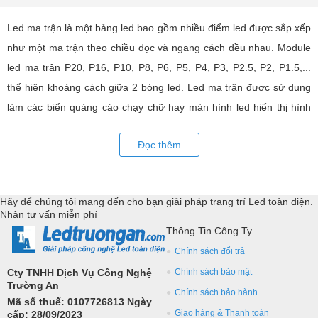
Led ma trận là một bảng led bao gồm nhiều điểm led được sắp xếp
như một ma trận theo chiều dọc và ngang cách đều nhau. Module
led ma trận P20, P16, P10, P8, P6, P5, P4, P3, P2.5, P2, P1.5,...
thể hiện khoảng cách giữa 2 bóng led. Led ma trận được sử dụng
làm các biển quảng cáo chạy chữ hay màn hình led hiển thị hình
ảnh, video có hiệu quả quảng cáo rất cao, ứng dụng rộng rãi trong
Đọc thêm
nhiều lĩnh vực của cuộc sống. LED Trường An cung cấp tất cả các
loại module led ma trận, thiết bị điều khiển, phụ kiện đồng bộ từ
các thương hiệu hàng đầu như: GKGD, Cailiang, Qiangli, SMD,
Hãy để chúng tôi mang đến cho bạn giải pháp trang trí Led toàn diện.
YRL,...Tư vấn giả pháp, hỗ trợ kỹ thuật chuyên sâu cho các
Nhận tư vấn miễn phí
ứng dụng trang trí led.
Thông Tin Công Ty
Chính sách đổi trả
Cty TNHH Dịch Vụ Công Nghệ
Chính sách bảo mật
Trường An
Chính sách bảo hành
Mã số thuế: 0107726813 Ngày
Giao hàng & Thanh toán
cấp: 28/09/2023