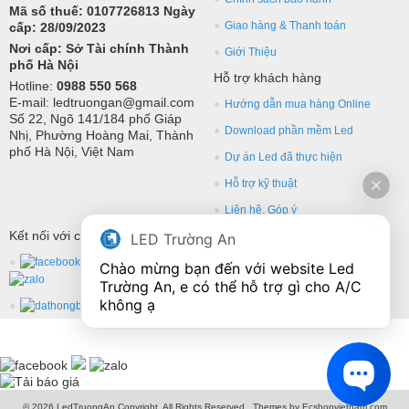
Mã số thuế: 0107726813 Ngày
Giao hàng & Thanh toán
cấp: 28/09/2023
Nơi cấp: Sở Tài chính Thành
Giới Thiệu
phố Hà Nội
Hỗ trợ khách hàng
Hotline:
0988 550 568
E-mail: ledtruongan@gmail.com
Hướng dẫn mua hàng Online
Số 22, Ngõ 141/184 phố Giáp
Download phần mềm Led
Nhị, Phường Hoàng Mai, Thành
phố Hà Nội, Việt Nam
Dự án Led đã thực hiện
Hỗ trợ kỹ thuật
Liên hệ, Góp ý
Kết nối với chúng tôi
LED Trường An
Chào mừng bạn đến với website Led 
Trường An, e có thể hỗ trợ gì cho A/C 
không ạ
© 2026 LedTruongAn Copyright, All Rights Reserved.. Themes by Ecshopvietnam.com