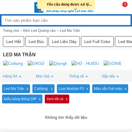
Yêu cầu đang được xử lý...
0
Trang chủ
Đèn Led Quảng cáo
Led Ma Trận
Led Hắt
Led Đúc
Led Liền Dây
Led Full Color
Led Ma
LED MA TRẬN
Hãng SX
Mức Giá
Thông số
Sắp xếp
Led Ma Trận
Cailiang
Loại Module P3
Màu sắc Full màu
Kiểu bóng Bóng DIP
Xem tất cả
Không tìm thấy dữ liệu