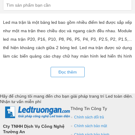
Led ma trận là một bảng led bao gồm nhiều điểm led được sắp xếp
như một ma trận theo chiều dọc và ngang cách đều nhau. Module
led ma trận P20, P16, P10, P8, P6, P5, P4, P3, P2.5, P2, P1.5,...
thể hiện khoảng cách giữa 2 bóng led. Led ma trận được sử dụng
làm các biển quảng cáo chạy chữ hay màn hình led hiển thị hình
ảnh, video có hiệu quả quảng cáo rất cao, ứng dụng rộng rãi trong
Đọc thêm
nhiều lĩnh vực của cuộc sống. LED Trường An cung cấp tất cả các
loại module led ma trận, thiết bị điều khiển, phụ kiện đồng bộ từ
các thương hiệu hàng đầu như: GKGD, Cailiang, Qiangli, SMD,
Hãy để chúng tôi mang đến cho bạn giải pháp trang trí Led toàn diện.
YRL,...Tư vấn giả pháp, hỗ trợ kỹ thuật chuyên sâu cho các
Nhận tư vấn miễn phí
ứng dụng trang trí led.
Thông Tin Công Ty
Chính sách đổi trả
Cty TNHH Dịch Vụ Công Nghệ
Chính sách bảo mật
Trường An
Chính sách bảo hành