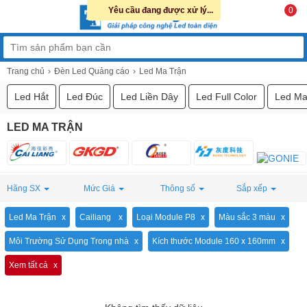
Yêu cầu đang được xử lý...
0
Trang chủ
Đèn Led Quảng cáo
Led Ma Trận
Led Hắt
Led Đúc
Led Liền Dây
Led Full Color
Led Ma
LED MA TRẬN
Hãng SX
Mức Giá
Thông số
Sắp xếp
Led Ma Trận
Cailiang
Loại Module P8
Màu sắc 3 màu
Môi Trường Sử Dụng Trong nhà
Kích thước Module 160 x 160mm
Xem tất cả