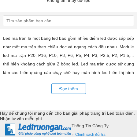
Không tìm thấy dữ liệu
Led ma trận là một bảng led bao gồm nhiều điểm led được sắp xếp
như một ma trận theo chiều dọc và ngang cách đều nhau. Module
led ma trận P20, P16, P10, P8, P6, P5, P4, P3, P2.5, P2, P1.5,...
thể hiện khoảng cách giữa 2 bóng led. Led ma trận được sử dụng
làm các biển quảng cáo chạy chữ hay màn hình led hiển thị hình
ảnh, video có hiệu quả quảng cáo rất cao, ứng dụng rộng rãi trong
Đọc thêm
nhiều lĩnh vực của cuộc sống. LED Trường An cung cấp tất cả các
loại module led ma trận, thiết bị điều khiển, phụ kiện đồng bộ từ
các thương hiệu hàng đầu như: GKGD, Cailiang, Qiangli, SMD,
Hãy để chúng tôi mang đến cho bạn giải pháp trang trí Led toàn diện.
YRL,...Tư vấn giả pháp, hỗ trợ kỹ thuật chuyên sâu cho các
Nhận tư vấn miễn phí
ứng dụng trang trí led.
Thông Tin Công Ty
Chính sách đổi trả