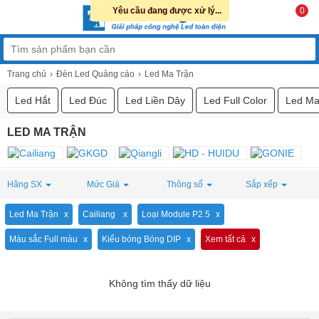
Yêu cầu đang được xử lý...
0
Trang chủ
Đèn Led Quảng cáo
Led Ma Trận
Led Hắt
Led Đúc
Led Liền Dây
Led Full Color
Led Ma
LED MA TRẬN
Hãng SX
Mức Giá
Thông số
Sắp xếp
Led Ma Trận
Cailiang
Loại Module P2.5
Màu sắc Full màu
Kiểu bóng Bóng DIP
Xem tất cả
Không tìm thấy dữ liệu