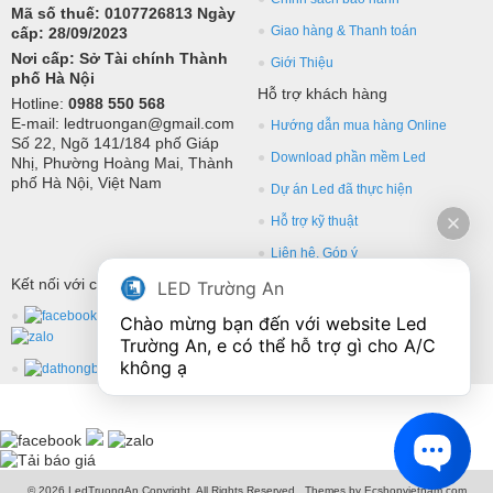
Mã số thuế: 0107726813 Ngày
Giao hàng & Thanh toán
cấp: 28/09/2023
Nơi cấp: Sở Tài chính Thành
Giới Thiệu
phố Hà Nội
Hỗ trợ khách hàng
Hotline:
0988 550 568
E-mail: ledtruongan@gmail.com
Hướng dẫn mua hàng Online
Số 22, Ngõ 141/184 phố Giáp
Download phần mềm Led
Nhị, Phường Hoàng Mai, Thành
phố Hà Nội, Việt Nam
Dự án Led đã thực hiện
Hỗ trợ kỹ thuật
Liên hệ, Góp ý
Kết nối với chúng tôi
LED Trường An
Chào mừng bạn đến với website Led 
Trường An, e có thể hỗ trợ gì cho A/C 
không ạ
© 2026 LedTruongAn Copyright, All Rights Reserved.. Themes by Ecshopvietnam.com