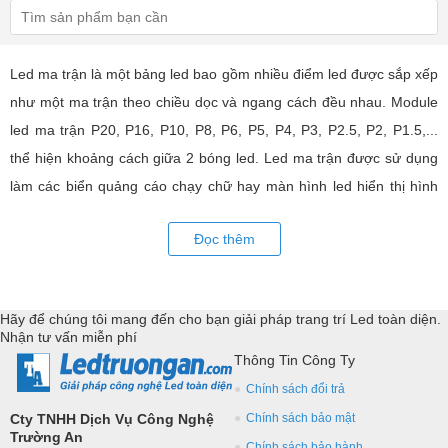
Led ma trận là một bảng led bao gồm nhiều điểm led được sắp xếp
như một ma trận theo chiều dọc và ngang cách đều nhau. Module
led ma trận P20, P16, P10, P8, P6, P5, P4, P3, P2.5, P2, P1.5,...
thể hiện khoảng cách giữa 2 bóng led. Led ma trận được sử dụng
làm các biển quảng cáo chạy chữ hay màn hình led hiển thị hình
ảnh, video có hiệu quả quảng cáo rất cao, ứng dụng rộng rãi trong
Đọc thêm
nhiều lĩnh vực của cuộc sống. LED Trường An cung cấp tất cả các
loại module led ma trận, thiết bị điều khiển, phụ kiện đồng bộ từ
các thương hiệu hàng đầu như: GKGD, Cailiang, Qiangli, SMD,
Hãy để chúng tôi mang đến cho bạn giải pháp trang trí Led toàn diện.
YRL,...Tư vấn giả pháp, hỗ trợ kỹ thuật chuyên sâu cho các
Nhận tư vấn miễn phí
ứng dụng trang trí led.
Thông Tin Công Ty
Chính sách đổi trả
Cty TNHH Dịch Vụ Công Nghệ
Chính sách bảo mật
Trường An
Chính sách bảo hành