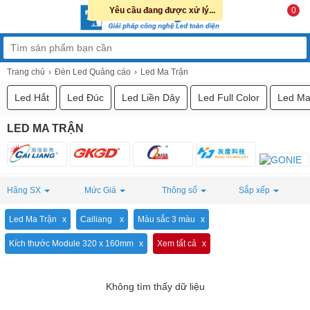
Yêu cầu đang được xử lý...
0
Trang chủ
Đèn Led Quảng cáo
Led Ma Trận
Led Hắt
Led Đúc
Led Liền Dây
Led Full Color
Led Ma
LED MA TRẬN
Hãng SX
Mức Giá
Thông số
Sắp xếp
Led Ma Trận
Cailiang
Màu sắc 3 màu
Kích thước Module 320 x 160mm
Xem tất cả
Không tìm thấy dữ liệu