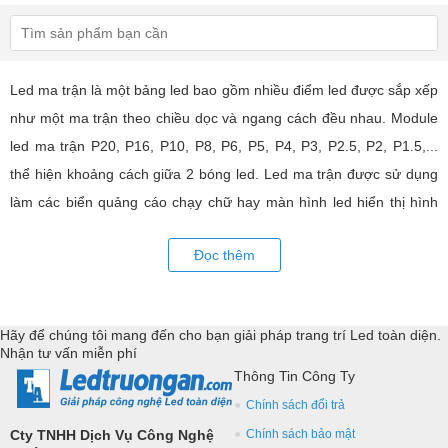
Led ma trận là một bảng led bao gồm nhiều điểm led được sắp xếp
như một ma trận theo chiều dọc và ngang cách đều nhau. Module
led ma trận P20, P16, P10, P8, P6, P5, P4, P3, P2.5, P2, P1.5,...
thể hiện khoảng cách giữa 2 bóng led. Led ma trận được sử dụng
làm các biển quảng cáo chạy chữ hay màn hình led hiển thị hình
ảnh, video có hiệu quả quảng cáo rất cao, ứng dụng rộng rãi trong
Đọc thêm
nhiều lĩnh vực của cuộc sống. LED Trường An cung cấp tất cả các
loại module led ma trận, thiết bị điều khiển, phụ kiện đồng bộ từ
các thương hiệu hàng đầu như: GKGD, Cailiang, Qiangli, SMD,
Hãy để chúng tôi mang đến cho bạn giải pháp trang trí Led toàn diện.
YRL,...Tư vấn giả pháp, hỗ trợ kỹ thuật chuyên sâu cho các
Nhận tư vấn miễn phí
ứng dụng trang trí led.
Thông Tin Công Ty
Chính sách đổi trả
Cty TNHH Dịch Vụ Công Nghệ
Chính sách bảo mật