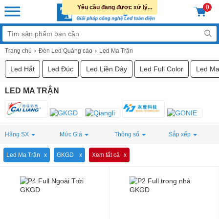
Yêu cầu đang được xử lý...
0
Trang chủ
Đèn Led Quảng cáo
Led Ma Trận
Led Hắt
Led Đúc
Led Liền Dây
Led Full Color
Led Ma
LED MA TRẬN
Hãng SX
Mức Giá
Thông số
Sắp xếp
Led Ma Trận
GKGD
Xem tất cả