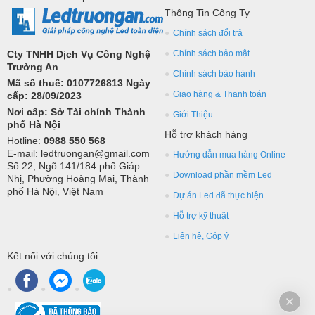
ứng dụng trang trí led.
Thông Tin Công Ty
Chính sách đổi trả
Cty TNHH Dịch Vụ Công Nghệ
Chính sách bảo mật
Trường An
Chính sách bảo hành
Mã số thuế: 0107726813 Ngày
Giao hàng & Thanh toán
cấp: 28/09/2023
Nơi cấp: Sở Tài chính Thành
Giới Thiệu
phố Hà Nội
Hỗ trợ khách hàng
Hotline:
0988 550 568
E-mail: ledtruongan@gmail.com
Hướng dẫn mua hàng Online
Số 22, Ngõ 141/184 phố Giáp
Download phần mềm Led
Nhị, Phường Hoàng Mai, Thành
phố Hà Nội, Việt Nam
Dự án Led đã thực hiện
Hỗ trợ kỹ thuật
Liên hệ, Góp ý
Kết nối với chúng tôi