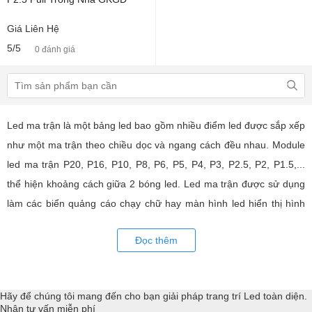
Giá Liên Hệ
5/5
0 đánh giá
Led ma trận là một bảng led bao gồm nhiều điểm led được sắp xếp
như một ma trận theo chiều dọc và ngang cách đều nhau. Module
led ma trận P20, P16, P10, P8, P6, P5, P4, P3, P2.5, P2, P1.5,...
thể hiện khoảng cách giữa 2 bóng led. Led ma trận được sử dụng
làm các biển quảng cáo chạy chữ hay màn hình led hiển thị hình
ảnh, video có hiệu quả quảng cáo rất cao, ứng dụng rộng rãi trong
Đọc thêm
nhiều lĩnh vực của cuộc sống. LED Trường An cung cấp tất cả các
loại module led ma trận, thiết bị điều khiển, phụ kiện đồng bộ từ
các thương hiệu hàng đầu như: GKGD, Cailiang, Qiangli, SMD,
Hãy để chúng tôi mang đến cho bạn giải pháp trang trí Led toàn diện.
YRL,...Tư vấn giả pháp, hỗ trợ kỹ thuật chuyên sâu cho các
Nhận tư vấn miễn phí