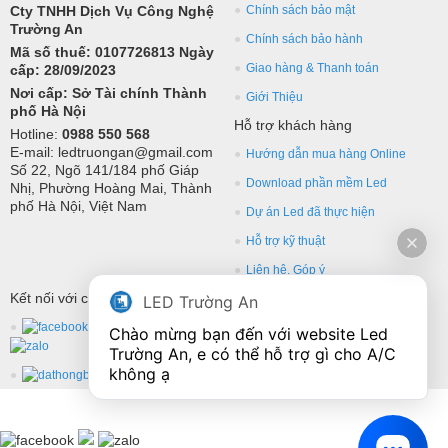
Cty TNHH Dịch Vụ Công Nghệ
Chính sách bảo mật
Trường An
Chính sách bảo hành
Mã số thuế: 0107726813 Ngày
Giao hàng & Thanh toán
cấp: 28/09/2023
Nơi cấp: Sở Tài chính Thành
Giới Thiệu
phố Hà Nội
Hỗ trợ khách hàng
Hotline:
0988 550 568
E-mail: ledtruongan@gmail.com
Hướng dẫn mua hàng Online
Số 22, Ngõ 141/184 phố Giáp
Download phần mềm Led
Nhị, Phường Hoàng Mai, Thành
phố Hà Nội, Việt Nam
Dự án Led đã thực hiện
Hỗ trợ kỹ thuật
Liên hệ, Góp ý
Kết nối với chúng tôi
LED Trường An
Chào mừng bạn đến với website Led 
Trường An, e có thể hỗ trợ gì cho A/C 
không ạ