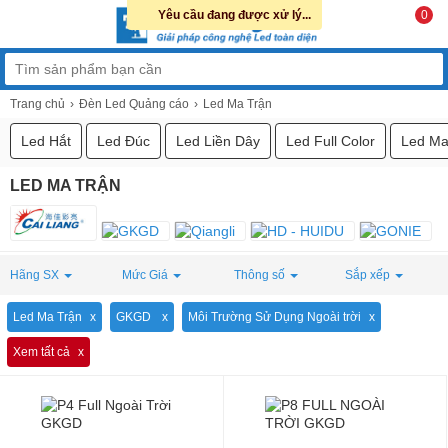
Yêu cầu đang được xử lý...
0
Trang chủ
Đèn Led Quảng cáo
Led Ma Trận
Led Hắt
Led Đúc
Led Liền Dây
Led Full Color
Led Ma
LED MA TRẬN
Hãng SX
Mức Giá
Thông số
Sắp xếp
Led Ma Trận
GKGD
Môi Trường Sử Dụng Ngoài trời
Xem tất cả