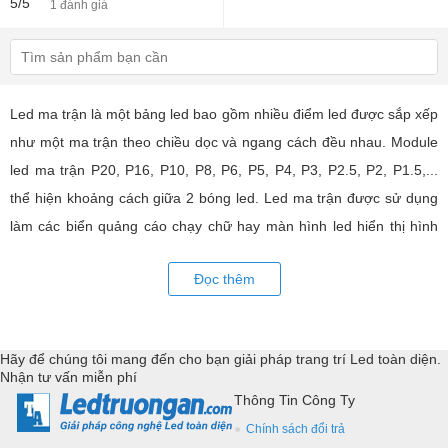
5/5
1 đánh giá
Led ma trận là một bảng led bao gồm nhiều điểm led được sắp xếp
như một ma trận theo chiều dọc và ngang cách đều nhau. Module
led ma trận P20, P16, P10, P8, P6, P5, P4, P3, P2.5, P2, P1.5,...
thể hiện khoảng cách giữa 2 bóng led. Led ma trận được sử dụng
làm các biển quảng cáo chạy chữ hay màn hình led hiển thị hình
ảnh, video có hiệu quả quảng cáo rất cao, ứng dụng rộng rãi trong
Đọc thêm
nhiều lĩnh vực của cuộc sống. LED Trường An cung cấp tất cả các
loại module led ma trận, thiết bị điều khiển, phụ kiện đồng bộ từ
các thương hiệu hàng đầu như: GKGD, Cailiang, Qiangli, SMD,
Hãy để chúng tôi mang đến cho bạn giải pháp trang trí Led toàn diện.
YRL,...Tư vấn giả pháp, hỗ trợ kỹ thuật chuyên sâu cho các
Nhận tư vấn miễn phí
ứng dụng trang trí led.
Thông Tin Công Ty
Chính sách đổi trả