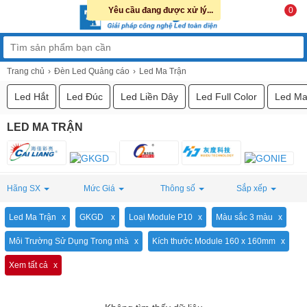
Yêu cầu đang được xử lý...
0
Trang chủ
Đèn Led Quảng cáo
Led Ma Trận
Led Hắt
Led Đúc
Led Liền Dây
Led Full Color
Led Ma
LED MA TRẬN
Hãng SX
Mức Giá
Thông số
Sắp xếp
Led Ma Trận
GKGD
Loại Module P10
Màu sắc 3 màu
Môi Trường Sử Dụng Trong nhà
Kích thước Module 160 x 160mm
Xem tất cả