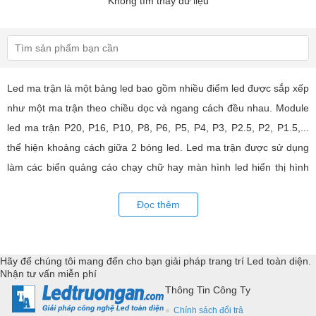
Không tìm thấy dữ liệu
Led ma trận là một bảng led bao gồm nhiều điểm led được sắp xếp
như một ma trận theo chiều dọc và ngang cách đều nhau. Module
led ma trận P20, P16, P10, P8, P6, P5, P4, P3, P2.5, P2, P1.5,...
thể hiện khoảng cách giữa 2 bóng led. Led ma trận được sử dụng
làm các biển quảng cáo chạy chữ hay màn hình led hiển thị hình
ảnh, video có hiệu quả quảng cáo rất cao, ứng dụng rộng rãi trong
Đọc thêm
nhiều lĩnh vực của cuộc sống. LED Trường An cung cấp tất cả các
loại module led ma trận, thiết bị điều khiển, phụ kiện đồng bộ từ
các thương hiệu hàng đầu như: GKGD, Cailiang, Qiangli, SMD,
Hãy để chúng tôi mang đến cho bạn giải pháp trang trí Led toàn diện.
YRL,...Tư vấn giả pháp, hỗ trợ kỹ thuật chuyên sâu cho các
Nhận tư vấn miễn phí
ứng dụng trang trí led.
Thông Tin Công Ty
Chính sách đổi trả