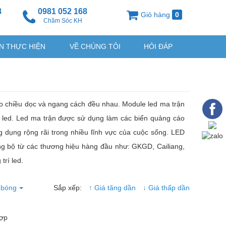
8
0981 052 168
Giỏ hàng
0
g
Chăm Sóc KH
N THỰC HIỆN
VỀ CHÚNG TÔI
HỎI ĐÁP
o chiều dọc và ngang cách đều nhau. Module led ma trận
ng led. Led ma trận được sử dụng làm các biển quảng cáo
g dụng rộng rãi trong nhiều lĩnh vực của cuộc sống. LED
đồng bộ từ các thương hiệu hàng đầu như: GKGD, Cailiang,
trí led.
 bóng
Sắp xếp:
↑ Giá tăng dần
↓ Giá thấp dần
hợp