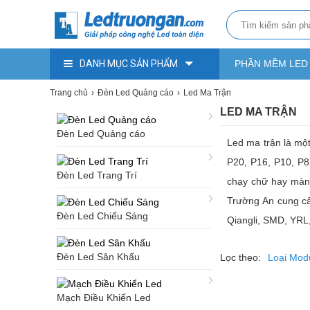
DANH MỤC SẢN PHẨM
PHẦN MỀM LED
Trang chủ
Đèn Led Quảng cáo
Led Ma Trận
LED MA TRẬN
Đèn Led Quảng cáo
Led ma trận là mộ
P20, P16, P10, P8
Đèn Led Trang Trí
chạy chữ hay màn 
Trường An cung cấp
Đèn Led Chiếu Sáng
Qiangli, SMD, YRL,
Đèn Led Sân Khấu
Lọc theo:
Loại Mod
Mạch Điều Khiển Led