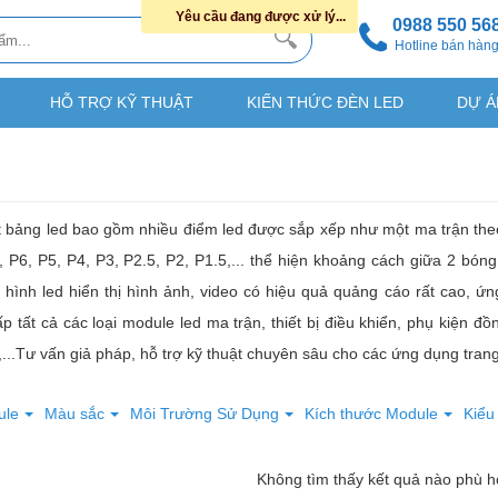
Yêu cầu đang được xử lý...
0988 550 56
Hotline bán hàn
HỖ TRỢ KỸ THUẬT
KIẾN THỨC ĐÈN LED
DỰ Á
t bảng led bao gồm nhiều điểm led được sắp xếp như một ma trận the
, P6, P5, P4, P3, P2.5, P2, P1.5,... thể hiện khoảng cách giữa 2 bó
hình led hiển thị hình ảnh, video có hiệu quả quảng cáo rất cao, ứn
 tất cả các loại module led ma trận, thiết bị điều khiển, phụ kiện 
...Tư vấn giả pháp, hỗ trợ kỹ thuật chuyên sâu cho các ứng dụng trang 
ule
Màu sắc
Môi Trường Sử Dụng
Kích thước Module
Kiểu
Không tìm thấy kết quả nào phù 