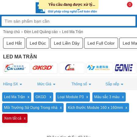
Yêu cầu đang được xử lý...
0
Trang chủ
Đèn Led Quảng cáo
Led Ma Trận
Led Hắt
Led Đúc
Led Liền Dây
Led Full Color
Led Ma
LED MA TRẬN
Hãng SX
Mức Giá
Thông số
Sắp xếp
Led Ma Trận
GKGD
Loại Module P3
Màu sắc 3 màu
Môi Trường Sử Dụng Trong nhà
Kích thước Module 160 x 160mm
Xem tất cả