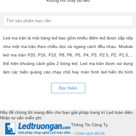
Không tìm thấy dữ liệu
Led ma trận là một bảng led bao gồm nhiều điểm led được sắp xếp
như một ma trận theo chiều dọc và ngang cách đều nhau. Module
led ma trận P20, P16, P10, P8, P6, P5, P4, P3, P2.5, P2, P1.5,...
thể hiện khoảng cách giữa 2 bóng led. Led ma trận được sử dụng
làm các biển quảng cáo chạy chữ hay màn hình led hiển thị hình
ảnh, video có hiệu quả quảng cáo rất cao, ứng dụng rộng rãi trong
Đọc thêm
nhiều lĩnh vực của cuộc sống. LED Trường An cung cấp tất cả các
loại module led ma trận, thiết bị điều khiển, phụ kiện đồng bộ từ
các thương hiệu hàng đầu như: GKGD, Cailiang, Qiangli, SMD,
Hãy để chúng tôi mang đến cho bạn giải pháp trang trí Led toàn diện.
YRL,...Tư vấn giả pháp, hỗ trợ kỹ thuật chuyên sâu cho các
Nhận tư vấn miễn phí
ứng dụng trang trí led.
Thông Tin Công Ty
Chính sách đổi trả