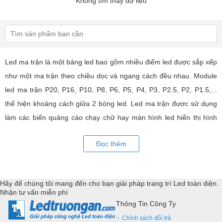
Không tìm thấy dữ liệu
Led ma trận là một bảng led bao gồm nhiều điểm led được sắp xếp
như một ma trận theo chiều dọc và ngang cách đều nhau. Module
led ma trận P20, P16, P10, P8, P6, P5, P4, P3, P2.5, P2, P1.5,...
thể hiện khoảng cách giữa 2 bóng led. Led ma trận được sử dụng
làm các biển quảng cáo chạy chữ hay màn hình led hiển thị hình
ảnh, video có hiệu quả quảng cáo rất cao, ứng dụng rộng rãi trong
Đọc thêm
nhiều lĩnh vực của cuộc sống. LED Trường An cung cấp tất cả các
loại module led ma trận, thiết bị điều khiển, phụ kiện đồng bộ từ
các thương hiệu hàng đầu như: GKGD, Cailiang, Qiangli, SMD,
Hãy để chúng tôi mang đến cho bạn giải pháp trang trí Led toàn diện.
YRL,...Tư vấn giả pháp, hỗ trợ kỹ thuật chuyên sâu cho các
Nhận tư vấn miễn phí
ứng dụng trang trí led.
Thông Tin Công Ty
Chính sách đổi trả