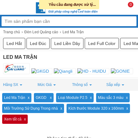
Yêu cầu đang được xử lý...
0
Trang chủ
Đèn Led Quảng cáo
Led Ma Trận
Led Hắt
Led Đúc
Led Liền Dây
Led Full Color
Led Ma
LED MA TRẬN
Hãng SX
Mức Giá
Thông số
Sắp xếp
Led Ma Trận
GKGD
Loại Module P2.5
Màu sắc 3 màu
Môi Trường Sử Dụng Trong nhà
Kích thước Module 320 x 160mm
Xem tất cả