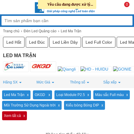
Yêu cầu đang được xử lý...
0
Trang chủ
Đèn Led Quảng cáo
Led Ma Trận
Led Hắt
Led Đúc
Led Liền Dây
Led Full Color
Led Ma
LED MA TRẬN
Hãng SX
Mức Giá
Thông số
Sắp xếp
Led Ma Trận
GKGD
Loại Module P2.5
Màu sắc Full màu
Môi Trường Sử Dụng Ngoài trời
Kiểu bóng Bóng DIP
Xem tất cả