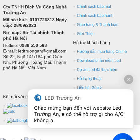
Cty TNHH Dịch Vụ Công Nghệ
Chính sách bảo mật
Trường An
Chính sách bảo hành
Mã số thuế: 0107726813 Ngày
Giao hàng & Thanh toán
cấp: 28/09/2023
Nơi cấp: Sở Tài chính Thành
Giới Thiệu
phố Hà Nội
Hỗ trợ khách hàng
Hotline:
0988 550 568
E-mail: ledtruongan@gmail.com
Hướng dẫn mua hàng Online
Số 22, Ngõ 141/184 phố Giáp
Download phần mềm Led
Nhị, Phường Hoàng Mai, Thành
phố Hà Nội, Việt Nam
Dự án Led đã thực hiện
Hỗ trợ kỹ thuật
Liên hệ, Góp ý
Kết nối với chúng tôi
LED Trường An
Chào mừng bạn đến với website Led 
Trường An, e có thể hỗ trợ gì cho A/C 
không ạ