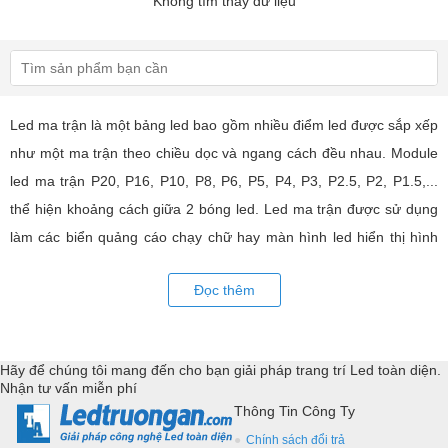
Không tìm thấy dữ liệu
Led ma trận là một bảng led bao gồm nhiều điểm led được sắp xếp
như một ma trận theo chiều dọc và ngang cách đều nhau. Module
led ma trận P20, P16, P10, P8, P6, P5, P4, P3, P2.5, P2, P1.5,...
thể hiện khoảng cách giữa 2 bóng led. Led ma trận được sử dụng
làm các biển quảng cáo chạy chữ hay màn hình led hiển thị hình
ảnh, video có hiệu quả quảng cáo rất cao, ứng dụng rộng rãi trong
Đọc thêm
nhiều lĩnh vực của cuộc sống. LED Trường An cung cấp tất cả các
loại module led ma trận, thiết bị điều khiển, phụ kiện đồng bộ từ
các thương hiệu hàng đầu như: GKGD, Cailiang, Qiangli, SMD,
Hãy để chúng tôi mang đến cho bạn giải pháp trang trí Led toàn diện.
YRL,...Tư vấn giả pháp, hỗ trợ kỹ thuật chuyên sâu cho các
Nhận tư vấn miễn phí
ứng dụng trang trí led.
Thông Tin Công Ty
Chính sách đổi trả