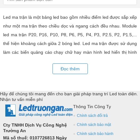
Led ma trận là một bảng led bao gồm nhiều điểm led được sắp xếp
như một ma trận theo chiều dọc và ngang cách đều nhau. Module
led ma trận P20, P16, P10, P8, P6, P5, P4, P3, P2.5, P2, P1.5,...
thể hiện khoảng cách giữa 2 bóng led. Led ma trận được sử dụng
làm các biển quảng cáo chạy chữ hay màn hình led hiển thị hình
ảnh, video có hiệu quả quảng cáo rất cao, ứng dụng rộng rãi trong
Đọc thêm
nhiều lĩnh vực của cuộc sống. LED Trường An cung cấp tất cả các
loại module led ma trận, thiết bị điều khiển, phụ kiện đồng bộ từ
các thương hiệu hàng đầu như: GKGD, Cailiang, Qiangli, SMD,
Hãy để chúng tôi mang đến cho bạn giải pháp trang trí Led toàn diện.
YRL,...Tư vấn giả pháp, hỗ trợ kỹ thuật chuyên sâu cho các
Nhận tư vấn miễn phí
ứng dụng trang trí led.
Thông Tin Công Ty
Chính sách đổi trả
Cty TNHH Dịch Vụ Công Nghệ
Chính sách bảo mật
Trường An
Chính sách bảo hành
Mã số thuế: 0107726813 Ngày