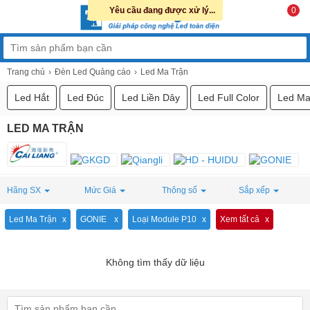
Yêu cầu đang được xử lý...
0
Trang chủ
Đèn Led Quảng cáo
Led Ma Trận
Led Hắt
Led Đúc
Led Liền Dây
Led Full Color
Led Ma
LED MA TRẬN
Hãng SX
Mức Giá
Thông số
Sắp xếp
Led Ma Trận
GONIE
Loại Module P10
Xem tất cả
Không tìm thấy dữ liệu