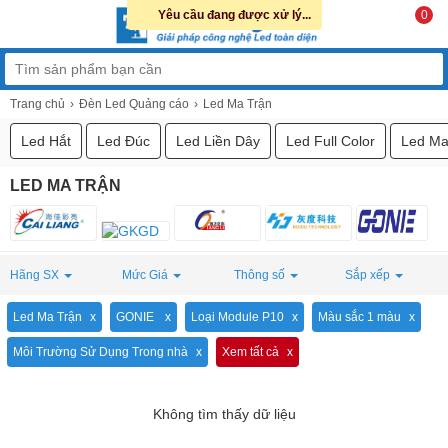
Yêu cầu đang được xử lý...
0
Trang chủ
Đèn Led Quảng cáo
Led Ma Trận
Led Hắt
Led Đúc
Led Liền Dây
Led Full Color
Led Ma
LED MA TRẬN
Hãng SX
Mức Giá
Thông số
Sắp xếp
Led Ma Trận
GONIE
Loại Module P10
Màu sắc 1 màu
Môi Trường Sử Dụng Trong nhà
Xem tất cả
Không tìm thấy dữ liệu