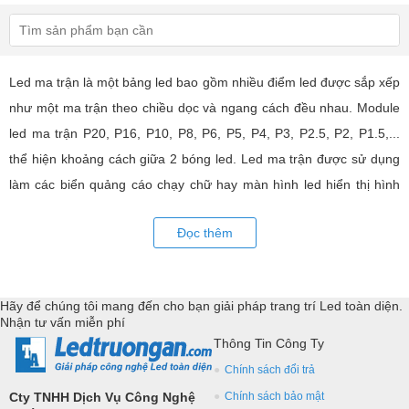
Led ma trận là một bảng led bao gồm nhiều điểm led được sắp xếp
như một ma trận theo chiều dọc và ngang cách đều nhau. Module
led ma trận P20, P16, P10, P8, P6, P5, P4, P3, P2.5, P2, P1.5,...
thể hiện khoảng cách giữa 2 bóng led. Led ma trận được sử dụng
làm các biển quảng cáo chạy chữ hay màn hình led hiển thị hình
ảnh, video có hiệu quả quảng cáo rất cao, ứng dụng rộng rãi trong
Đọc thêm
nhiều lĩnh vực của cuộc sống. LED Trường An cung cấp tất cả các
loại module led ma trận, thiết bị điều khiển, phụ kiện đồng bộ từ
các thương hiệu hàng đầu như: GKGD, Cailiang, Qiangli, SMD,
Hãy để chúng tôi mang đến cho bạn giải pháp trang trí Led toàn diện.
YRL,...Tư vấn giả pháp, hỗ trợ kỹ thuật chuyên sâu cho các
Nhận tư vấn miễn phí
ứng dụng trang trí led.
Thông Tin Công Ty
Chính sách đổi trả
Cty TNHH Dịch Vụ Công Nghệ
Chính sách bảo mật