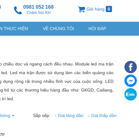
8
0981 052 168
Giỏ hàng
0
g
Chăm Sóc KH
N THỰC HIỆN
VỀ CHÚNG TÔI
HỎI ĐÁP
o chiều dọc và ngang cách đều nhau. Module led ma trận
ng led. Led ma trận được sử dụng làm các biển quảng cáo
g dụng rộng rãi trong nhiều lĩnh vực của cuộc sống. LED
đồng bộ từ các thương hiệu hàng đầu như: GKGD, Cailiang,
trí led.
 bóng
Sắp xếp:
↑ Giá tăng dần
↓ Giá thấp dần
hợp