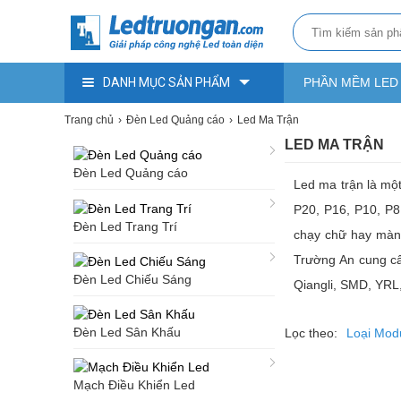
DANH MỤC SẢN PHẨM
PHẦN MỀM LED
Trang chủ
Đèn Led Quảng cáo
Led Ma Trận
LED MA TRẬN
Đèn Led Quảng cáo
Led ma trận là mộ
P20, P16, P10, P8
Đèn Led Trang Trí
chạy chữ hay màn 
Trường An cung cấp
Đèn Led Chiếu Sáng
Qiangli, SMD, YRL,
Đèn Led Sân Khấu
Lọc theo:
Loại Mod
Mạch Điều Khiển Led