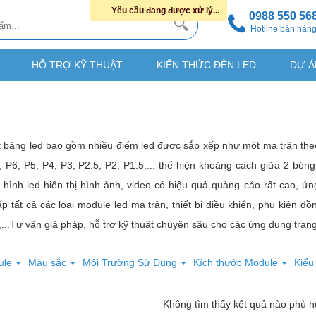
Yêu cầu đang được xử lý...
0988 550 56
Hotline bán hàn
HỖ TRỢ KỸ THUẬT
KIẾN THỨC ĐÈN LED
DỰ Á
t bảng led bao gồm nhiều điểm led được sắp xếp như một ma trận the
, P6, P5, P4, P3, P2.5, P2, P1.5,... thể hiện khoảng cách giữa 2 bó
hình led hiển thị hình ảnh, video có hiệu quả quảng cáo rất cao, ứn
 tất cả các loại module led ma trận, thiết bị điều khiển, phụ kiện 
...Tư vấn giả pháp, hỗ trợ kỹ thuật chuyên sâu cho các ứng dụng trang 
ule
Màu sắc
Môi Trường Sử Dụng
Kích thước Module
Kiểu
Không tìm thấy kết quả nào phù 