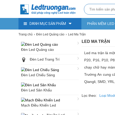
DANH MỤC SẢN PHẨM
PHẦN MỀM LED
Trang chủ
Đèn Led Quảng cáo
Led Ma Trận
LED MA TRẬN
Đèn Led Quảng cáo
Led ma trận là mộ
Đèn Led Trang Trí
P20, P16, P10, P8
chạy chữ hay màn 
Trường An cung cấp
Đèn Led Chiếu Sáng
Qiangli, SMD, YRL,
Đèn Led Sân Khấu
Lọc theo:
Loại Mod
Mạch Điều Khiển Led