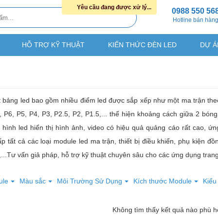
Yêu cầu đang được xử lý...
0988 550 56
Hotline bán hàn
HỖ TRỢ KỸ THUẬT
KIẾN THỨC ĐÈN LED
DỰ Á
t bảng led bao gồm nhiều điểm led được sắp xếp như một ma trận the
, P6, P5, P4, P3, P2.5, P2, P1.5,... thể hiện khoảng cách giữa 2 bó
hình led hiển thị hình ảnh, video có hiệu quả quảng cáo rất cao, ứn
 tất cả các loại module led ma trận, thiết bị điều khiển, phụ kiện 
...Tư vấn giả pháp, hỗ trợ kỹ thuật chuyên sâu cho các ứng dụng trang 
ule
Màu sắc
Môi Trường Sử Dụng
Kích thước Module
Kiểu
Không tìm thấy kết quả nào phù 