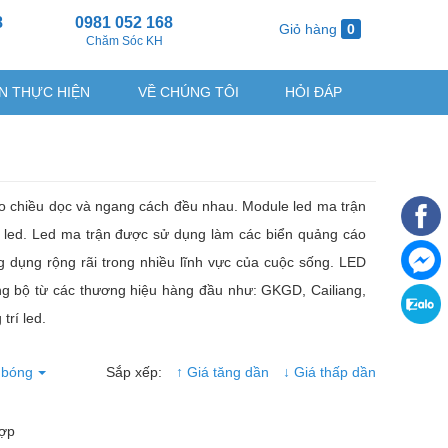
8
0981 052 168
Giỏ hàng
0
g
Chăm Sóc KH
N THỰC HIỆN
VỀ CHÚNG TÔI
HỎI ĐÁP
o chiều dọc và ngang cách đều nhau. Module led ma trận
ng led. Led ma trận được sử dụng làm các biển quảng cáo
g dụng rộng rãi trong nhiều lĩnh vực của cuộc sống. LED
đồng bộ từ các thương hiệu hàng đầu như: GKGD, Cailiang,
trí led.
 bóng
Sắp xếp:
↑ Giá tăng dần
↓ Giá thấp dần
hợp