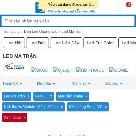
Yêu cầu đang được xử lý...
0
Trang chủ
Đèn Led Quảng cáo
Led Ma Trận
Led Hắt
Led Đúc
Led Liền Dây
Led Full Color
Led Ma
LED MA TRẬN
Hãng SX
Mức Giá
Thông số
Sắp xếp
Led Ma Trận
GONIE
Màu sắc 3 màu
Kích thước Module 192 x 192mm
Kiểu bóng Bóng DIP
Xem tất cả