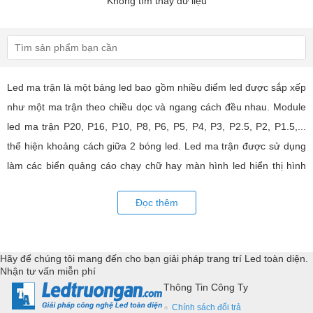
Không tìm thấy dữ liệu
Led ma trận là một bảng led bao gồm nhiều điểm led được sắp xếp
như một ma trận theo chiều dọc và ngang cách đều nhau. Module
led ma trận P20, P16, P10, P8, P6, P5, P4, P3, P2.5, P2, P1.5,...
thể hiện khoảng cách giữa 2 bóng led. Led ma trận được sử dụng
làm các biển quảng cáo chạy chữ hay màn hình led hiển thị hình
ảnh, video có hiệu quả quảng cáo rất cao, ứng dụng rộng rãi trong
Đọc thêm
nhiều lĩnh vực của cuộc sống. LED Trường An cung cấp tất cả các
loại module led ma trận, thiết bị điều khiển, phụ kiện đồng bộ từ
các thương hiệu hàng đầu như: GKGD, Cailiang, Qiangli, SMD,
Hãy để chúng tôi mang đến cho bạn giải pháp trang trí Led toàn diện.
YRL,...Tư vấn giả pháp, hỗ trợ kỹ thuật chuyên sâu cho các
Nhận tư vấn miễn phí
ứng dụng trang trí led.
Thông Tin Công Ty
Chính sách đổi trả