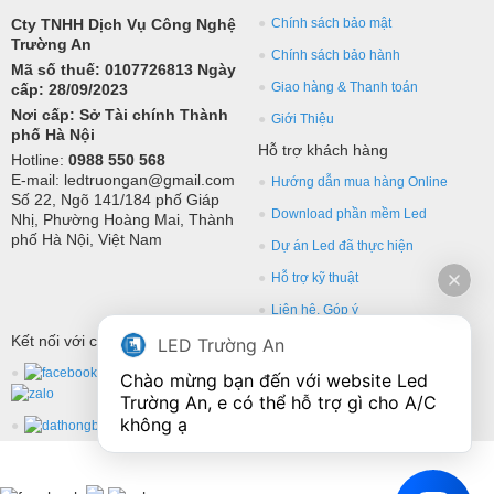
Cty TNHH Dịch Vụ Công Nghệ
Chính sách bảo mật
Trường An
Chính sách bảo hành
Mã số thuế: 0107726813 Ngày
Giao hàng & Thanh toán
cấp: 28/09/2023
Nơi cấp: Sở Tài chính Thành
Giới Thiệu
phố Hà Nội
Hỗ trợ khách hàng
Hotline:
0988 550 568
E-mail: ledtruongan@gmail.com
Hướng dẫn mua hàng Online
Số 22, Ngõ 141/184 phố Giáp
Download phần mềm Led
Nhị, Phường Hoàng Mai, Thành
phố Hà Nội, Việt Nam
Dự án Led đã thực hiện
Hỗ trợ kỹ thuật
Liên hệ, Góp ý
Kết nối với chúng tôi
LED Trường An
Chào mừng bạn đến với website Led 
Trường An, e có thể hỗ trợ gì cho A/C 
không ạ