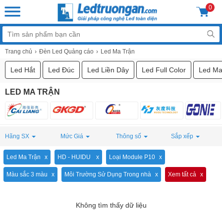
0
Trang chủ
Đèn Led Quảng cáo
Led Ma Trận
Led Hắt
Led Đúc
Led Liền Dây
Led Full Color
Led Ma
LED MA TRẬN
Hãng SX
Mức Giá
Thông số
Sắp xếp
Led Ma Trận
HD - HUIDU
Loại Module P10
Màu sắc 3 màu
Môi Trường Sử Dụng Trong nhà
Xem tất cả
Không tìm thấy dữ liệu