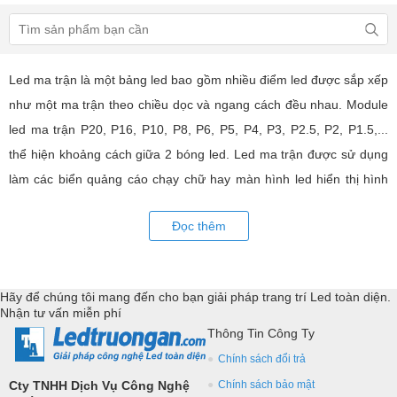
Led ma trận là một bảng led bao gồm nhiều điểm led được sắp xếp
như một ma trận theo chiều dọc và ngang cách đều nhau. Module
led ma trận P20, P16, P10, P8, P6, P5, P4, P3, P2.5, P2, P1.5,...
thể hiện khoảng cách giữa 2 bóng led. Led ma trận được sử dụng
làm các biển quảng cáo chạy chữ hay màn hình led hiển thị hình
ảnh, video có hiệu quả quảng cáo rất cao, ứng dụng rộng rãi trong
Đọc thêm
nhiều lĩnh vực của cuộc sống. LED Trường An cung cấp tất cả các
loại module led ma trận, thiết bị điều khiển, phụ kiện đồng bộ từ
các thương hiệu hàng đầu như: GKGD, Cailiang, Qiangli, SMD,
Hãy để chúng tôi mang đến cho bạn giải pháp trang trí Led toàn diện.
YRL,...Tư vấn giả pháp, hỗ trợ kỹ thuật chuyên sâu cho các
Nhận tư vấn miễn phí
ứng dụng trang trí led.
Thông Tin Công Ty
Chính sách đổi trả
Cty TNHH Dịch Vụ Công Nghệ
Chính sách bảo mật