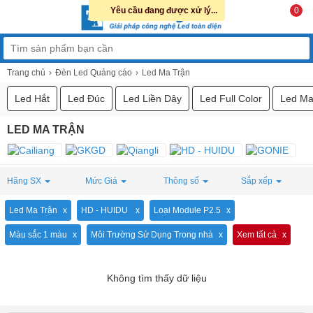
Yêu cầu đang được xử lý...
0
Trang chủ
Đèn Led Quảng cáo
Led Ma Trận
Led Hắt
Led Đúc
Led Liền Dây
Led Full Color
Led Ma
LED MA TRẬN
Hãng SX
Mức Giá
Thông số
Sắp xếp
Led Ma Trận
HD - HUIDU
Loại Module P2.5
Màu sắc 1 màu
Môi Trường Sử Dụng Trong nhà
Xem tất cả
Không tìm thấy dữ liệu