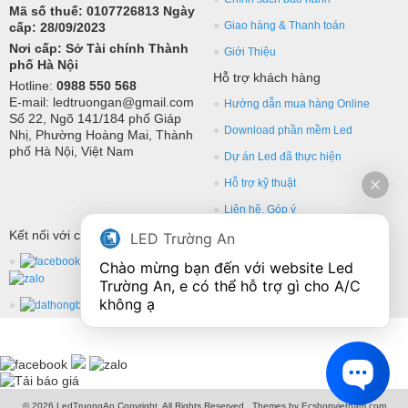
Mã số thuế: 0107726813 Ngày
Giao hàng & Thanh toán
cấp: 28/09/2023
Nơi cấp: Sở Tài chính Thành
Giới Thiệu
phố Hà Nội
Hỗ trợ khách hàng
Hotline:
0988 550 568
E-mail: ledtruongan@gmail.com
Hướng dẫn mua hàng Online
Số 22, Ngõ 141/184 phố Giáp
Download phần mềm Led
Nhị, Phường Hoàng Mai, Thành
phố Hà Nội, Việt Nam
Dự án Led đã thực hiện
Hỗ trợ kỹ thuật
Liên hệ, Góp ý
Kết nối với chúng tôi
LED Trường An
Chào mừng bạn đến với website Led 
Trường An, e có thể hỗ trợ gì cho A/C 
không ạ
© 2026 LedTruongAn Copyright, All Rights Reserved.. Themes by Ecshopvietnam.com