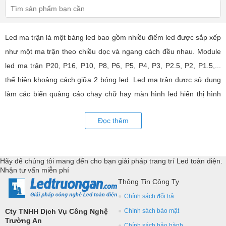
Led ma trận là một bảng led bao gồm nhiều điểm led được sắp xếp
như một ma trận theo chiều dọc và ngang cách đều nhau. Module
led ma trận P20, P16, P10, P8, P6, P5, P4, P3, P2.5, P2, P1.5,...
thể hiện khoảng cách giữa 2 bóng led. Led ma trận được sử dụng
làm các biển quảng cáo chạy chữ hay màn hình led hiển thị hình
ảnh, video có hiệu quả quảng cáo rất cao, ứng dụng rộng rãi trong
Đọc thêm
nhiều lĩnh vực của cuộc sống. LED Trường An cung cấp tất cả các
loại module led ma trận, thiết bị điều khiển, phụ kiện đồng bộ từ
các thương hiệu hàng đầu như: GKGD, Cailiang, Qiangli, SMD,
Hãy để chúng tôi mang đến cho bạn giải pháp trang trí Led toàn diện.
YRL,...Tư vấn giả pháp, hỗ trợ kỹ thuật chuyên sâu cho các
Nhận tư vấn miễn phí
ứng dụng trang trí led.
Thông Tin Công Ty
Chính sách đổi trả
Cty TNHH Dịch Vụ Công Nghệ
Chính sách bảo mật
Trường An
Chính sách bảo hành