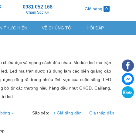
8
0981 052 168
Giỏ hàng
0
g
Chăm Sóc KH
N THỰC HIỆN
VỀ CHÚNG TÔI
HỎI ĐÁP
o chiều dọc và ngang cách đều nhau. Module led ma trận
ng led. Led ma trận được sử dụng làm các biển quảng cáo
g dụng rộng rãi trong nhiều lĩnh vực của cuộc sống. LED
đồng bộ từ các thương hiệu hàng đầu như: GKGD, Cailiang,
trí led.
 bóng
Sắp xếp:
↑ Giá tăng dần
↓ Giá thấp dần
hợp