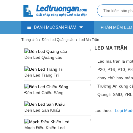
DANH MỤC SẢN PHẨM
PHẦN MỀM LED
Trang chủ
Đèn Led Quảng cáo
Led Ma Trận
LED MA TRẬN
Đèn Led Quảng cáo
Led ma trận là mộ
P20, P16, P10, P8
Đèn Led Trang Trí
chạy chữ hay màn 
Trường An cung cấp
Đèn Led Chiếu Sáng
Qiangli, SMD, YRL,
Đèn Led Sân Khấu
Lọc theo:
Loại Mod
Mạch Điều Khiển Led