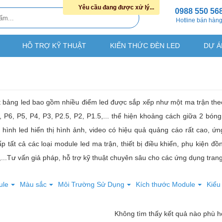
Yêu cầu đang được xử lý...
0988 550 56
Hotline bán hàn
HỖ TRỢ KỸ THUẬT
KIẾN THỨC ĐÈN LED
DỰ Á
t bảng led bao gồm nhiều điểm led được sắp xếp như một ma trận the
, P6, P5, P4, P3, P2.5, P2, P1.5,... thể hiện khoảng cách giữa 2 bó
hình led hiển thị hình ảnh, video có hiệu quả quảng cáo rất cao, ứn
 tất cả các loại module led ma trận, thiết bị điều khiển, phụ kiện 
...Tư vấn giả pháp, hỗ trợ kỹ thuật chuyên sâu cho các ứng dụng trang 
ule
Màu sắc
Môi Trường Sử Dụng
Kích thước Module
Kiểu
Không tìm thấy kết quả nào phù 