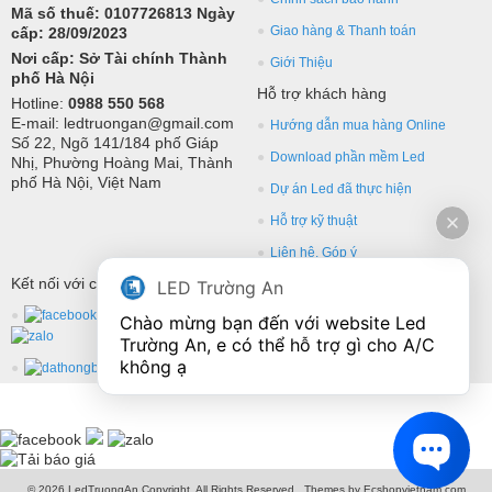
Mã số thuế: 0107726813 Ngày
Giao hàng & Thanh toán
cấp: 28/09/2023
Nơi cấp: Sở Tài chính Thành
Giới Thiệu
phố Hà Nội
Hỗ trợ khách hàng
Hotline:
0988 550 568
E-mail: ledtruongan@gmail.com
Hướng dẫn mua hàng Online
Số 22, Ngõ 141/184 phố Giáp
Download phần mềm Led
Nhị, Phường Hoàng Mai, Thành
phố Hà Nội, Việt Nam
Dự án Led đã thực hiện
Hỗ trợ kỹ thuật
Liên hệ, Góp ý
Kết nối với chúng tôi
LED Trường An
Chào mừng bạn đến với website Led 
Trường An, e có thể hỗ trợ gì cho A/C 
không ạ
© 2026 LedTruongAn Copyright, All Rights Reserved.. Themes by Ecshopvietnam.com