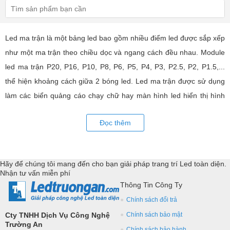
Led ma trận là một bảng led bao gồm nhiều điểm led được sắp xếp
như một ma trận theo chiều dọc và ngang cách đều nhau. Module
led ma trận P20, P16, P10, P8, P6, P5, P4, P3, P2.5, P2, P1.5,...
thể hiện khoảng cách giữa 2 bóng led. Led ma trận được sử dụng
làm các biển quảng cáo chạy chữ hay màn hình led hiển thị hình
ảnh, video có hiệu quả quảng cáo rất cao, ứng dụng rộng rãi trong
Đọc thêm
nhiều lĩnh vực của cuộc sống. LED Trường An cung cấp tất cả các
loại module led ma trận, thiết bị điều khiển, phụ kiện đồng bộ từ
các thương hiệu hàng đầu như: GKGD, Cailiang, Qiangli, SMD,
Hãy để chúng tôi mang đến cho bạn giải pháp trang trí Led toàn diện.
YRL,...Tư vấn giả pháp, hỗ trợ kỹ thuật chuyên sâu cho các
Nhận tư vấn miễn phí
ứng dụng trang trí led.
Thông Tin Công Ty
Chính sách đổi trả
Cty TNHH Dịch Vụ Công Nghệ
Chính sách bảo mật
Trường An
Chính sách bảo hành