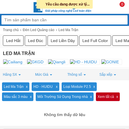
Yêu cầu đang được xử lý...
0
Trang chủ
Đèn Led Quảng cáo
Led Ma Trận
Led Hắt
Led Đúc
Led Liền Dây
Led Full Color
Led Ma
LED MA TRẬN
Hãng SX
Mức Giá
Thông số
Sắp xếp
Led Ma Trận
HD - HUIDU
Loại Module P2.5
Màu sắc 3 màu
Môi Trường Sử Dụng Trong nhà
Xem tất cả
Không tìm thấy dữ liệu