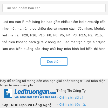
Led ma trận là một bảng led bao gồm nhiều điểm led được sắp xếp
như một ma trận theo chiều dọc và ngang cách đều nhau. Module
led ma trận P20, P16, P10, P8, P6, P5, P4, P3, P2.5, P2, P1.5,...
thể hiện khoảng cách giữa 2 bóng led. Led ma trận được sử dụng
làm các biển quảng cáo chạy chữ hay màn hình led hiển thị hình
ảnh, video có hiệu quả quảng cáo rất cao, ứng dụng rộng rãi trong
Đọc thêm
nhiều lĩnh vực của cuộc sống. LED Trường An cung cấp tất cả các
loại module led ma trận, thiết bị điều khiển, phụ kiện đồng bộ từ
các thương hiệu hàng đầu như: GKGD, Cailiang, Qiangli, SMD,
Hãy để chúng tôi mang đến cho bạn giải pháp trang trí Led toàn diện.
YRL,...Tư vấn giả pháp, hỗ trợ kỹ thuật chuyên sâu cho các
Nhận tư vấn miễn phí
ứng dụng trang trí led.
Thông Tin Công Ty
Chính sách đổi trả
Cty TNHH Dịch Vụ Công Nghệ
Chính sách bảo mật