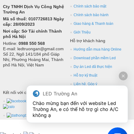
Cty TNHH Dịch Vụ Công Nghệ
Chính sách bảo mật
Trường An
Chính sách bảo hành
Mã số thuế: 0107726813 Ngày
Giao hàng & Thanh toán
cấp: 28/09/2023
Nơi cấp: Sở Tài chính Thành
Giới Thiệu
phố Hà Nội
Hỗ trợ khách hàng
Hotline:
0988 550 568
E-mail: ledtruongan@gmail.com
Hướng dẫn mua hàng Online
Số 22, Ngõ 141/184 phố Giáp
Download phần mềm Led
Nhị, Phường Hoàng Mai, Thành
phố Hà Nội, Việt Nam
Dự án Led đã thực hiện
Hỗ trợ kỹ thuật
Liên hệ, Góp ý
Kết nối với chúng tôi
LED Trường An
Chào mừng bạn đến với website Led 
Trường An, e có thể hỗ trợ gì cho A/C 
không ạ