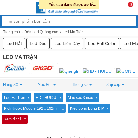
Yêu cầu đang được xử lý...
0
Trang chủ
Đèn Led Quảng cáo
Led Ma Trận
Led Hắt
Led Đúc
Led Liền Dây
Led Full Color
Led Ma
LED MA TRẬN
Hãng SX
Mức Giá
Thông số
Sắp xếp
Led Ma Trận
HD - HUIDU
Màu sắc 3 màu
Kích thước Module 192 x 192mm
Kiểu bóng Bóng DIP
Xem tất cả