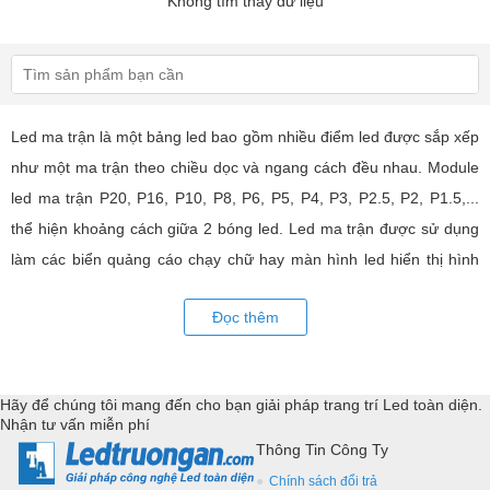
Không tìm thấy dữ liệu
Led ma trận là một bảng led bao gồm nhiều điểm led được sắp xếp
như một ma trận theo chiều dọc và ngang cách đều nhau. Module
led ma trận P20, P16, P10, P8, P6, P5, P4, P3, P2.5, P2, P1.5,...
thể hiện khoảng cách giữa 2 bóng led. Led ma trận được sử dụng
làm các biển quảng cáo chạy chữ hay màn hình led hiển thị hình
ảnh, video có hiệu quả quảng cáo rất cao, ứng dụng rộng rãi trong
Đọc thêm
nhiều lĩnh vực của cuộc sống. LED Trường An cung cấp tất cả các
loại module led ma trận, thiết bị điều khiển, phụ kiện đồng bộ từ
các thương hiệu hàng đầu như: GKGD, Cailiang, Qiangli, SMD,
Hãy để chúng tôi mang đến cho bạn giải pháp trang trí Led toàn diện.
YRL,...Tư vấn giả pháp, hỗ trợ kỹ thuật chuyên sâu cho các
Nhận tư vấn miễn phí
ứng dụng trang trí led.
Thông Tin Công Ty
Chính sách đổi trả