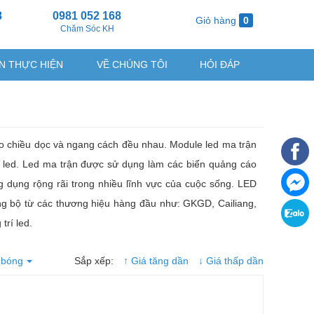
8
0981 052 168
Giỏ hàng
0
g
Chăm Sóc KH
N THỰC HIỆN
VỀ CHÚNG TÔI
HỎI ĐÁP
o chiều dọc và ngang cách đều nhau. Module led ma trận
ng led. Led ma trận được sử dụng làm các biển quảng cáo
g dụng rộng rãi trong nhiều lĩnh vực của cuộc sống. LED
đồng bộ từ các thương hiệu hàng đầu như: GKGD, Cailiang,
trí led.
 bóng
Sắp xếp:
↑ Giá tăng dần
↓ Giá thấp dần