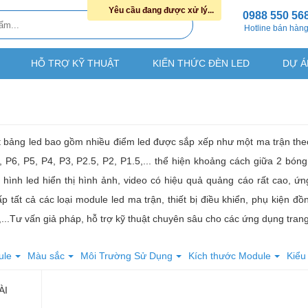
Yêu cầu đang được xử lý...
0988 550 56
Hotline bán hàn
HỖ TRỢ KỸ THUẬT
KIẾN THỨC ĐÈN LED
DỰ Á
t bảng led bao gồm nhiều điểm led được sắp xếp như một ma trận the
, P6, P5, P4, P3, P2.5, P2, P1.5,... thể hiện khoảng cách giữa 2 bó
hình led hiển thị hình ảnh, video có hiệu quả quảng cáo rất cao, ứn
 tất cả các loại module led ma trận, thiết bị điều khiển, phụ kiện 
...Tư vấn giả pháp, hỗ trợ kỹ thuật chuyên sâu cho các ứng dụng trang 
ule
Màu sắc
Môi Trường Sử Dụng
Kích thước Module
Kiểu