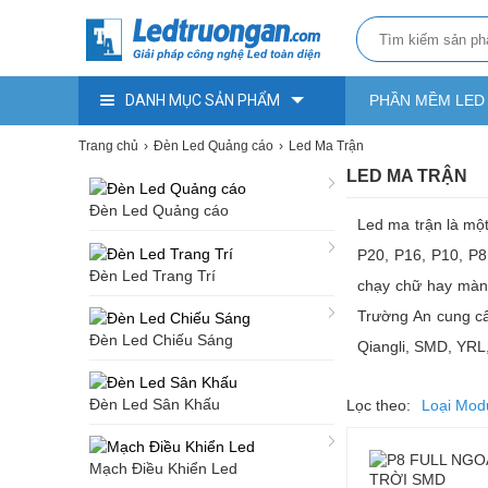
DANH MỤC SẢN PHẨM
PHẦN MỀM LED
Trang chủ
Đèn Led Quảng cáo
Led Ma Trận
LED MA TRẬN
Đèn Led Quảng cáo
Led ma trận là mộ
P20, P16, P10, P8
Đèn Led Trang Trí
chạy chữ hay màn 
Trường An cung cấp
Đèn Led Chiếu Sáng
Qiangli, SMD, YRL,
Đèn Led Sân Khấu
Lọc theo:
Loại Mod
Mạch Điều Khiển Led