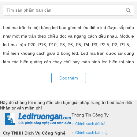
Led ma trận là một bảng led bao gồm nhiều điểm led được sắp xếp
như một ma trận theo chiều dọc và ngang cách đều nhau. Module
led ma trận P20, P16, P10, P8, P6, P5, P4, P3, P2.5, P2, P1.5,...
thể hiện khoảng cách giữa 2 bóng led. Led ma trận được sử dụng
làm các biển quảng cáo chạy chữ hay màn hình led hiển thị hình
ảnh, video có hiệu quả quảng cáo rất cao, ứng dụng rộng rãi trong
Đọc thêm
nhiều lĩnh vực của cuộc sống. LED Trường An cung cấp tất cả các
loại module led ma trận, thiết bị điều khiển, phụ kiện đồng bộ từ
các thương hiệu hàng đầu như: GKGD, Cailiang, Qiangli, SMD,
Hãy để chúng tôi mang đến cho bạn giải pháp trang trí Led toàn diện.
YRL,...Tư vấn giả pháp, hỗ trợ kỹ thuật chuyên sâu cho các
Nhận tư vấn miễn phí
ứng dụng trang trí led.
Thông Tin Công Ty
Chính sách đổi trả
Cty TNHH Dịch Vụ Công Nghệ
Chính sách bảo mật