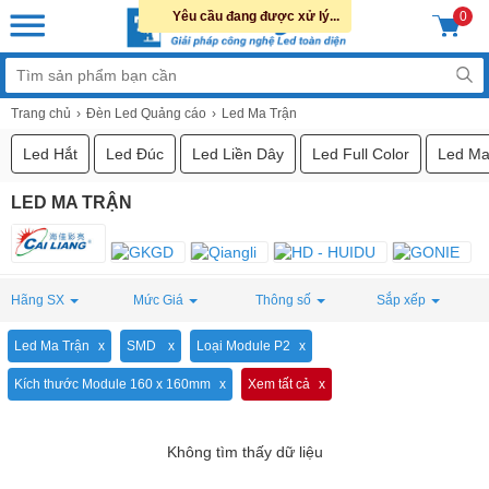
Yêu cầu đang được xử lý...
0
Trang chủ
Đèn Led Quảng cáo
Led Ma Trận
Led Hắt
Led Đúc
Led Liền Dây
Led Full Color
Led Ma
LED MA TRẬN
Hãng SX
Mức Giá
Thông số
Sắp xếp
Led Ma Trận
SMD
Loại Module P2
Kích thước Module 160 x 160mm
Xem tất cả
Không tìm thấy dữ liệu