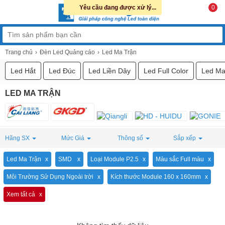
Yêu cầu đang được xử lý...
0
Trang chủ
Đèn Led Quảng cáo
Led Ma Trận
Led Hắt
Led Đúc
Led Liền Dây
Led Full Color
Led Ma
LED MA TRẬN
Hãng SX
Mức Giá
Thông số
Sắp xếp
Led Ma Trận
SMD
Loại Module P2.5
Màu sắc Full màu
Môi Trường Sử Dụng Ngoài trời
Kích thước Module 160 x 160mm
Xem tất cả