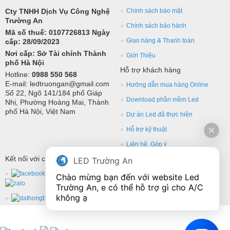
Cty TNHH Dịch Vụ Công Nghệ
Chính sách bảo mật
Trường An
Chính sách bảo hành
Mã số thuế: 0107726813 Ngày
Giao hàng & Thanh toán
cấp: 28/09/2023
Nơi cấp: Sở Tài chính Thành
Giới Thiệu
phố Hà Nội
Hỗ trợ khách hàng
Hotline:
0988 550 568
E-mail: ledtruongan@gmail.com
Hướng dẫn mua hàng Online
Số 22, Ngõ 141/184 phố Giáp
Download phần mềm Led
Nhị, Phường Hoàng Mai, Thành
phố Hà Nội, Việt Nam
Dự án Led đã thực hiện
Hỗ trợ kỹ thuật
Liên hệ, Góp ý
Kết nối với chúng tôi
LED Trường An
Chào mừng bạn đến với website Led 
Trường An, e có thể hỗ trợ gì cho A/C 
không ạ