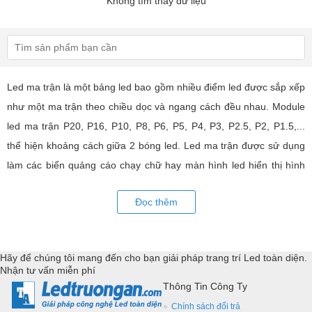
Không tìm thấy dữ liệu
Led ma trận là một bảng led bao gồm nhiều điểm led được sắp xếp
như một ma trận theo chiều dọc và ngang cách đều nhau. Module
led ma trận P20, P16, P10, P8, P6, P5, P4, P3, P2.5, P2, P1.5,...
thể hiện khoảng cách giữa 2 bóng led. Led ma trận được sử dụng
làm các biển quảng cáo chạy chữ hay màn hình led hiển thị hình
ảnh, video có hiệu quả quảng cáo rất cao, ứng dụng rộng rãi trong
Đọc thêm
nhiều lĩnh vực của cuộc sống. LED Trường An cung cấp tất cả các
loại module led ma trận, thiết bị điều khiển, phụ kiện đồng bộ từ
các thương hiệu hàng đầu như: GKGD, Cailiang, Qiangli, SMD,
Hãy để chúng tôi mang đến cho bạn giải pháp trang trí Led toàn diện.
YRL,...Tư vấn giả pháp, hỗ trợ kỹ thuật chuyên sâu cho các
Nhận tư vấn miễn phí
ứng dụng trang trí led.
Thông Tin Công Ty
Chính sách đổi trả