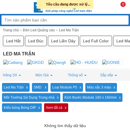
Yêu cầu đang được xử lý...
0
Trang chủ
Đèn Led Quảng cáo
Led Ma Trận
Led Hắt
Led Đúc
Led Liền Dây
Led Full Color
Led Ma
LED MA TRẬN
Hãng SX
Mức Giá
Thông số
Sắp xếp
Led Ma Trận
SMD
Loại Module P5
Màu sắc 3 màu
Môi Trường Sử Dụng Trong nhà
Kích thước Module 160 x 160mm
Kiểu bóng Bóng DIP
Xem tất cả
Không tìm thấy dữ liệu