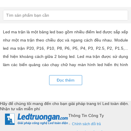
Led ma trận là một bảng led bao gồm nhiều điểm led được sắp xếp
như một ma trận theo chiều dọc và ngang cách đều nhau. Module
led ma trận P20, P16, P10, P8, P6, P5, P4, P3, P2.5, P2, P1.5,...
thể hiện khoảng cách giữa 2 bóng led. Led ma trận được sử dụng
làm các biển quảng cáo chạy chữ hay màn hình led hiển thị hình
ảnh, video có hiệu quả quảng cáo rất cao, ứng dụng rộng rãi trong
Đọc thêm
nhiều lĩnh vực của cuộc sống. LED Trường An cung cấp tất cả các
loại module led ma trận, thiết bị điều khiển, phụ kiện đồng bộ từ
các thương hiệu hàng đầu như: GKGD, Cailiang, Qiangli, SMD,
Hãy để chúng tôi mang đến cho bạn giải pháp trang trí Led toàn diện.
YRL,...Tư vấn giả pháp, hỗ trợ kỹ thuật chuyên sâu cho các
Nhận tư vấn miễn phí
ứng dụng trang trí led.
Thông Tin Công Ty
Chính sách đổi trả