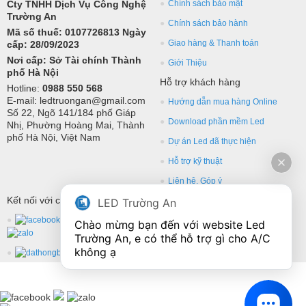
Cty TNHH Dịch Vụ Công Nghệ
Chính sách bảo mật
Trường An
Chính sách bảo hành
Mã số thuế: 0107726813 Ngày
Giao hàng & Thanh toán
cấp: 28/09/2023
Nơi cấp: Sở Tài chính Thành
Giới Thiệu
phố Hà Nội
Hỗ trợ khách hàng
Hotline:
0988 550 568
E-mail: ledtruongan@gmail.com
Hướng dẫn mua hàng Online
Số 22, Ngõ 141/184 phố Giáp
Download phần mềm Led
Nhị, Phường Hoàng Mai, Thành
phố Hà Nội, Việt Nam
Dự án Led đã thực hiện
Hỗ trợ kỹ thuật
Liên hệ, Góp ý
Kết nối với chúng tôi
LED Trường An
Chào mừng bạn đến với website Led 
Trường An, e có thể hỗ trợ gì cho A/C 
không ạ