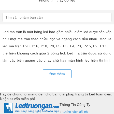
Không tìm thấy dữ liệu
Led ma trận là một bảng led bao gồm nhiều điểm led được sắp xếp
như một ma trận theo chiều dọc và ngang cách đều nhau. Module
led ma trận P20, P16, P10, P8, P6, P5, P4, P3, P2.5, P2, P1.5,...
thể hiện khoảng cách giữa 2 bóng led. Led ma trận được sử dụng
làm các biển quảng cáo chạy chữ hay màn hình led hiển thị hình
ảnh, video có hiệu quả quảng cáo rất cao, ứng dụng rộng rãi trong
Đọc thêm
nhiều lĩnh vực của cuộc sống. LED Trường An cung cấp tất cả các
loại module led ma trận, thiết bị điều khiển, phụ kiện đồng bộ từ
các thương hiệu hàng đầu như: GKGD, Cailiang, Qiangli, SMD,
Hãy để chúng tôi mang đến cho bạn giải pháp trang trí Led toàn diện.
YRL,...Tư vấn giả pháp, hỗ trợ kỹ thuật chuyên sâu cho các
Nhận tư vấn miễn phí
ứng dụng trang trí led.
Thông Tin Công Ty
Chính sách đổi trả