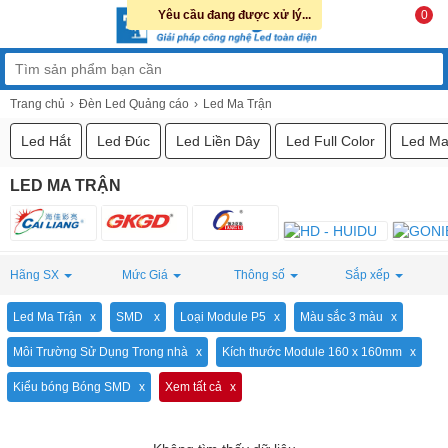
Yêu cầu đang được xử lý...
0
Trang chủ
Đèn Led Quảng cáo
Led Ma Trận
Led Hắt
Led Đúc
Led Liền Dây
Led Full Color
Led Ma
LED MA TRẬN
Hãng SX
Mức Giá
Thông số
Sắp xếp
Led Ma Trận
SMD
Loại Module P5
Màu sắc 3 màu
Môi Trường Sử Dụng Trong nhà
Kích thước Module 160 x 160mm
Kiểu bóng Bóng SMD
Xem tất cả