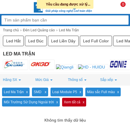
Yêu cầu đang được xử lý...
0
Trang chủ
Đèn Led Quảng cáo
Led Ma Trận
Led Hắt
Led Đúc
Led Liền Dây
Led Full Color
Led Ma
LED MA TRẬN
Hãng SX
Mức Giá
Thông số
Sắp xếp
Led Ma Trận
SMD
Loại Module P5
Màu sắc Full màu
Môi Trường Sử Dụng Ngoài trời
Xem tất cả
Không tìm thấy dữ liệu