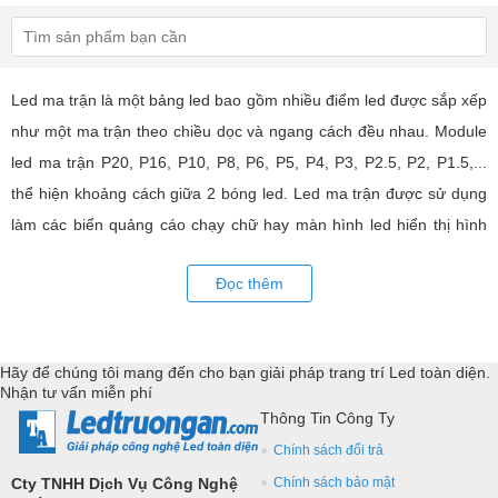
Led ma trận là một bảng led bao gồm nhiều điểm led được sắp xếp
như một ma trận theo chiều dọc và ngang cách đều nhau. Module
led ma trận P20, P16, P10, P8, P6, P5, P4, P3, P2.5, P2, P1.5,...
thể hiện khoảng cách giữa 2 bóng led. Led ma trận được sử dụng
làm các biển quảng cáo chạy chữ hay màn hình led hiển thị hình
ảnh, video có hiệu quả quảng cáo rất cao, ứng dụng rộng rãi trong
Đọc thêm
nhiều lĩnh vực của cuộc sống. LED Trường An cung cấp tất cả các
loại module led ma trận, thiết bị điều khiển, phụ kiện đồng bộ từ
các thương hiệu hàng đầu như: GKGD, Cailiang, Qiangli, SMD,
Hãy để chúng tôi mang đến cho bạn giải pháp trang trí Led toàn diện.
YRL,...Tư vấn giả pháp, hỗ trợ kỹ thuật chuyên sâu cho các
Nhận tư vấn miễn phí
ứng dụng trang trí led.
Thông Tin Công Ty
Chính sách đổi trả
Cty TNHH Dịch Vụ Công Nghệ
Chính sách bảo mật