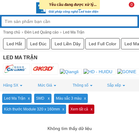
Yêu cầu đang được xử lý...
0
Trang chủ
Đèn Led Quảng cáo
Led Ma Trận
Led Hắt
Led Đúc
Led Liền Dây
Led Full Color
Led Ma
LED MA TRẬN
Hãng SX
Mức Giá
Thông số
Sắp xếp
Led Ma Trận
SMD
Màu sắc 3 màu
Kích thước Module 320 x 160mm
Xem tất cả
Không tìm thấy dữ liệu