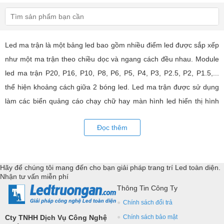
Led ma trận là một bảng led bao gồm nhiều điểm led được sắp xếp
như một ma trận theo chiều dọc và ngang cách đều nhau. Module
led ma trận P20, P16, P10, P8, P6, P5, P4, P3, P2.5, P2, P1.5,...
thể hiện khoảng cách giữa 2 bóng led. Led ma trận được sử dụng
làm các biển quảng cáo chạy chữ hay màn hình led hiển thị hình
ảnh, video có hiệu quả quảng cáo rất cao, ứng dụng rộng rãi trong
Đọc thêm
nhiều lĩnh vực của cuộc sống. LED Trường An cung cấp tất cả các
loại module led ma trận, thiết bị điều khiển, phụ kiện đồng bộ từ
các thương hiệu hàng đầu như: GKGD, Cailiang, Qiangli, SMD,
Hãy để chúng tôi mang đến cho bạn giải pháp trang trí Led toàn diện.
YRL,...Tư vấn giả pháp, hỗ trợ kỹ thuật chuyên sâu cho các
Nhận tư vấn miễn phí
ứng dụng trang trí led.
Thông Tin Công Ty
Chính sách đổi trả
Cty TNHH Dịch Vụ Công Nghệ
Chính sách bảo mật