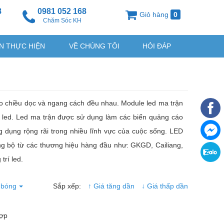
8
0981 052 168
Giỏ hàng
0
g
Chăm Sóc KH
N THỰC HIỆN
VỀ CHÚNG TÔI
HỎI ĐÁP
o chiều dọc và ngang cách đều nhau. Module led ma trận
ng led. Led ma trận được sử dụng làm các biển quảng cáo
g dụng rộng rãi trong nhiều lĩnh vực của cuộc sống. LED
đồng bộ từ các thương hiệu hàng đầu như: GKGD, Cailiang,
trí led.
 bóng
Sắp xếp:
↑ Giá tăng dần
↓ Giá thấp dần
hợp