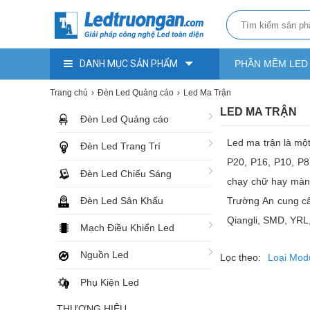
DANH MỤC SẢN PHẨM
PHẦN MỀM LED
Trang chủ
Đèn Led Quảng cáo
Led Ma Trận
LED MA TRẬN
Đèn Led Quảng cáo
Led ma trận là mộ
Đèn Led Trang Trí
P20, P16, P10, P8
Đèn Led Chiếu Sáng
chạy chữ hay màn 
Đèn Led Sân Khấu
Trường An cung cấp
Qiangli, SMD, YRL,
Mạch Điều Khiển Led
Nguồn Led
Lọc theo:
Loại Mod
Phụ Kiện Led
THƯƠNG HIỆU