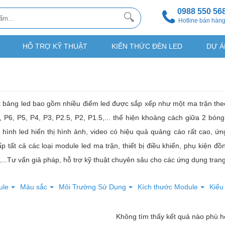
0988 550 56
Hotline bán hàn
HỖ TRỢ KỸ THUẬT
KIẾN THỨC ĐÈN LED
DỰ Á
t bảng led bao gồm nhiều điểm led được sắp xếp như một ma trận the
, P6, P5, P4, P3, P2.5, P2, P1.5,... thể hiện khoảng cách giữa 2 bó
hình led hiển thị hình ảnh, video có hiệu quả quảng cáo rất cao, ứn
 tất cả các loại module led ma trận, thiết bị điều khiển, phụ kiện 
...Tư vấn giả pháp, hỗ trợ kỹ thuật chuyên sâu cho các ứng dụng trang 
ule
Màu sắc
Môi Trường Sử Dụng
Kích thước Module
Kiểu
Không tìm thấy kết quả nào phù 