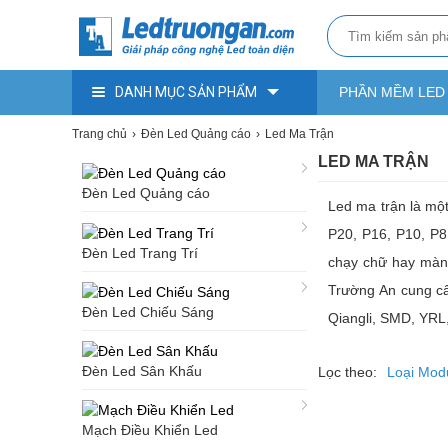
DANH MỤC SẢN PHẨM
PHẦN MỀM LED
Trang chủ
Đèn Led Quảng cáo
Led Ma Trận
LED MA TRẬN
Đèn Led Quảng cáo
Led ma trận là mộ
P20, P16, P10, P8
Đèn Led Trang Trí
chạy chữ hay màn 
Trường An cung cấp
Đèn Led Chiếu Sáng
Qiangli, SMD, YRL,
Đèn Led Sân Khấu
Lọc theo:
Loại Mod
Mạch Điều Khiển Led