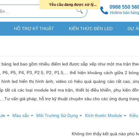
Yêu cầu đang được xử lý...
0988 550 56
Hotline bán hàn
HỖ TRỢ KỸ THUẬT
KIẾN THỨC ĐÈN LED
DỰ Á
t bảng led bao gồm nhiều điểm led được sắp xếp như một ma trận the
, P6, P5, P4, P3, P2.5, P2, P1.5,... thể hiện khoảng cách giữa 2 bó
hình led hiển thị hình ảnh, video có hiệu quả quảng cáo rất cao, ứn
 tất cả các loại module led ma trận, thiết bị điều khiển, phụ kiện 
...Tư vấn giả pháp, hỗ trợ kỹ thuật chuyên sâu cho các ứng dụng trang 
ule
Màu sắc
Môi Trường Sử Dụng
Kích thước Module
Kiểu
Không tìm thấy kết quả nào phù 