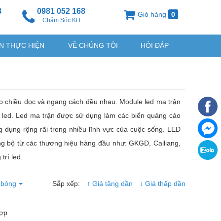
8
0981 052 168
Giỏ hàng
0
g
Chăm Sóc KH
N THỰC HIỆN
VỀ CHÚNG TÔI
HỎI ĐÁP
o chiều dọc và ngang cách đều nhau. Module led ma trận
ng led. Led ma trận được sử dụng làm các biển quảng cáo
g dụng rộng rãi trong nhiều lĩnh vực của cuộc sống. LED
đồng bộ từ các thương hiệu hàng đầu như: GKGD, Cailiang,
trí led.
 bóng
Sắp xếp:
↑ Giá tăng dần
↓ Giá thấp dần
hợp