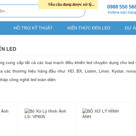
Yêu cầu đang được xử lý...
0988 550 56
Hotline bán hàn
HỖ TRỢ KỸ THUẬT
KIẾN THỨC ĐÈN LED
DỰ Á
ỂN LED
 cung cấp tất cả các loại mạch điều khiển led chuyên dụng cho led vẫy,
các thương hiệu hàng đầu như: HD, BX, Listen, Linsn, Kystar, novasta
 pháp công nghệ led toàn diện.