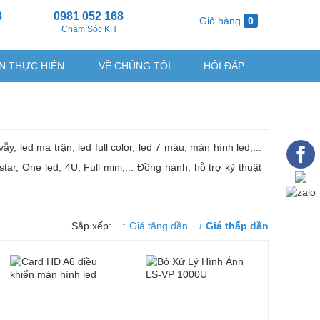
8
0981 052 168
Giỏ hàng
0
g
Chăm Sóc KH
N THỰC HIỆN
VỀ CHÚNG TÔI
HỎI ĐÁP
 led ma trận, led full color, led 7 màu, màn hình led,...
r, One led, 4U, Full mini,... Đồng hành, hỗ trợ kỹ thuật
Sắp xếp:
↑ Giá tăng dần
↓ Giá thấp dần