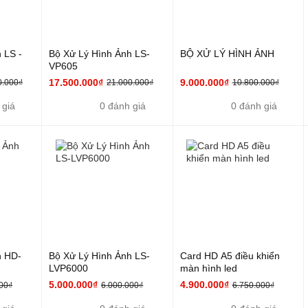
 LS -
Bộ Xử Lý Hình Ảnh LS-
BỘ XỬ LÝ HÌNH ẢNH
VP605
17.500.000₫
9.000.000₫
0.000₫
21.000.000₫
10.800.000₫
 giá
0 đánh giá
0 đánh giá
h HD-
Bộ Xử Lý Hình Ảnh LS-
Card HD A5 điều khiển
LVP6000
màn hình led
5.000.000₫
4.900.000₫
00₫
6.000.000₫
6.750.000₫