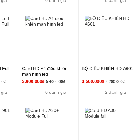
 giá
0 đánh giá
0 đánh giá
 Full
Card HD A4 điều khiển
BỘ ĐIỀU KHIỂN HD-A601
màn hình led
3.600.000₫
3.500.000₫
00₫
5.400.000₫
4.200.000₫
 giá
0 đánh giá
2 đánh giá