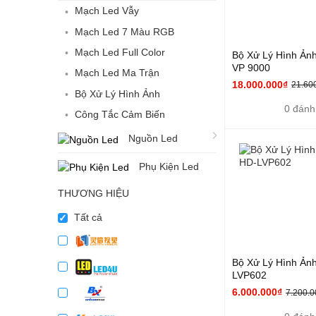
Mạch Led Vẫy
Mạch Led 7 Màu RGB
Mạch Led Full Color
Bộ Xử Lý Hình Ảnh
VP 9000
Mạch Led Ma Trận
18.000.000₫
21.60
Bộ Xử Lý Hình Ảnh
0 đánh
Công Tắc Cảm Biến
Nguồn Led
Phụ Kiện Led
THƯƠNG HIỆU
Tất cả
Bộ Xử Lý Hình Ản
LVP602
6.000.000₫
7.200.0