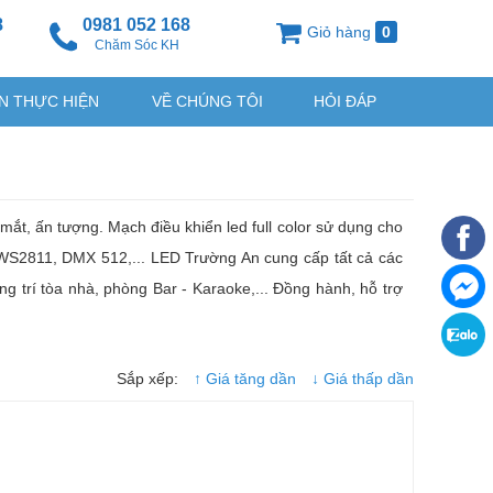
8
0981 052 168
Giỏ hàng
0
g
Chăm Sóc KH
N THỰC HIỆN
VỀ CHÚNG TÔI
HỎI ĐÁP
 mắt, ấn tượng. Mạch điều khiển led full color sử dụng cho
6, WS2811, DMX 512,... LED Trường An cung cấp tất cả các
rang trí tòa nhà, phòng Bar - Karaoke,... Đồng hành, hỗ trợ
Sắp xếp:
↑ Giá tăng dần
↓ Giá thấp dần