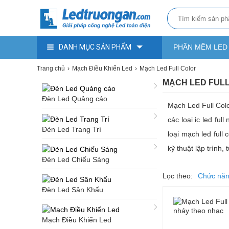
DANH MỤC SẢN PHẨM
PHẦN MỀM LED
Trang chủ
Mạch Điều Khiển Led
Mạch Led Full Color
MẠCH LED FUL
Đèn Led Quảng cáo
Mạch Led Full Color
các loại ic led fu
Đèn Led Trang Trí
loại mạch led full 
kỹ thuật lập trình,
Đèn Led Chiếu Sáng
Lọc theo:
Chức nă
Đèn Led Sân Khấu
Mạch Điều Khiển Led