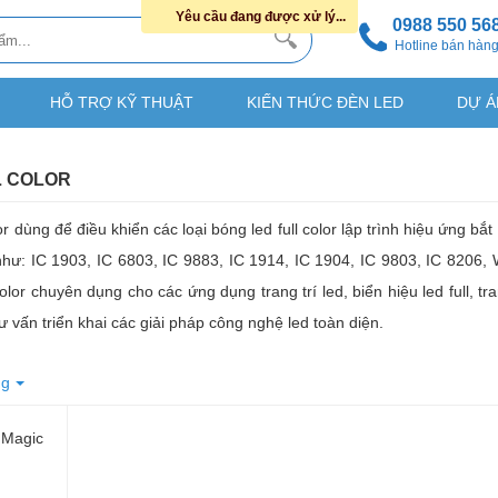
Yêu cầu đang được xử lý...
0988 550 56
Hotline bán hàn
HỖ TRỢ KỸ THUẬT
KIẾN THỨC ĐÈN LED
DỰ Á
L COLOR
 dùng để điều khiển các loại bóng led full color lập trình hiệu ứng bắt
ll như: IC 1903, IC 6803, IC 9883, IC 1914, IC 1904, IC 9803, IC 820
color chuyên dụng cho các ứng dụng trang trí led, biển hiệu led full, t
 tư vấn triển khai các giải pháp công nghệ led toàn diện.
ng