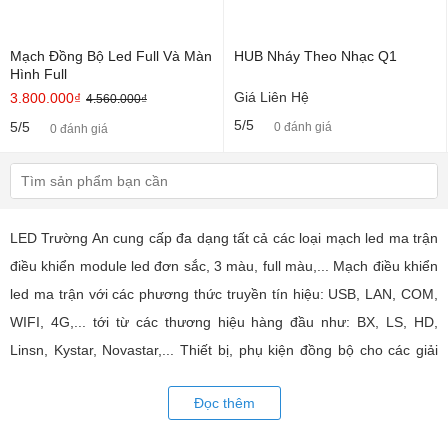
Mạch Đồng Bộ Led Full Và Màn
HUB Nháy Theo Nhạc Q1
Hình Full
Giá Liên Hệ
3.800.000₫
4.560.000₫
5/5
5/5
0 đánh giá
0 đánh giá
LED Trường An cung cấp đa dạng tất cả các loại mạch led ma trận
điều khiển module led đơn sắc, 3 màu, full màu,... Mạch điều khiển
led ma trận với các phương thức truyền tín hiệu: USB, LAN, COM,
WIFI, 4G,... tới từ các thương hiệu hàng đầu như: BX, LS, HD,
Linsn, Kystar, Novastar,... Thiết bị, phụ kiện đồng bộ cho các giải
pháp về biển led ma trận chạy chữ, màn hình led, led ma trận đa
Đọc thêm
hình nháy nhạc phòng karaoke, bar, các ứng dụng bảng led truy
xuất dự liệu động,... Tư vấn giả pháp lắp đặt, đồng bộ hệ thống