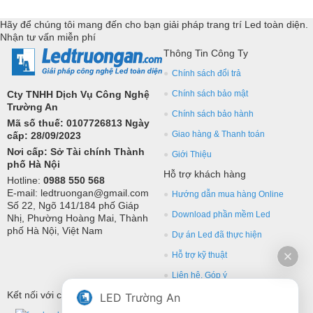
lớn, hỗ trợ kỹ thuật chuyên sâu cho các ứng dụng trang trí led.
Hãy để chúng tôi mang đến cho bạn giải pháp trang trí Led toàn diện.
Nhận tư vấn miễn phí
Thông Tin Công Ty
Chính sách đổi trả
Cty TNHH Dịch Vụ Công Nghệ
Chính sách bảo mật
Trường An
Chính sách bảo hành
Mã số thuế: 0107726813 Ngày
Giao hàng & Thanh toán
cấp: 28/09/2023
Nơi cấp: Sở Tài chính Thành
Giới Thiệu
phố Hà Nội
Hỗ trợ khách hàng
Hotline:
0988 550 568
E-mail: ledtruongan@gmail.com
Hướng dẫn mua hàng Online
Số 22, Ngõ 141/184 phố Giáp
Download phần mềm Led
Nhị, Phường Hoàng Mai, Thành
phố Hà Nội, Việt Nam
Dự án Led đã thực hiện
Hỗ trợ kỹ thuật
Liên hệ, Góp ý
Kết nối với chúng tôi
LED Trường An