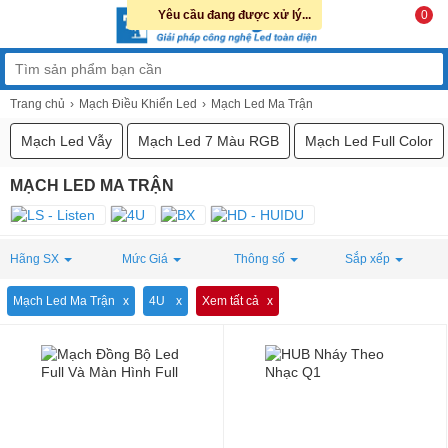
Yêu cầu đang được xử lý...
0
Trang chủ
Mạch Điều Khiển Led
Mạch Led Ma Trận
Mạch Led Vẫy
Mạch Led 7 Màu RGB
Mạch Led Full Color
MẠCH LED MA TRẬN
Hãng SX
Mức Giá
Thông số
Sắp xếp
Mạch Led Ma Trận
4U
Xem tất cả