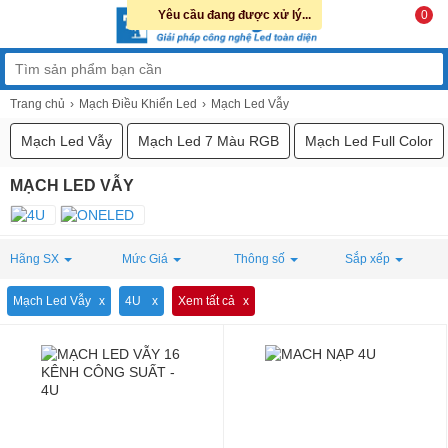
Yêu cầu đang được xử lý...
0
Trang chủ
Mạch Điều Khiển Led
Mạch Led Vẫy
Mạch Led Vẫy
Mạch Led 7 Màu RGB
Mạch Led Full Color
MẠCH LED VẪY
Hãng SX
Mức Giá
Thông số
Sắp xếp
Mạch Led Vẫy
4U
Xem tất cả