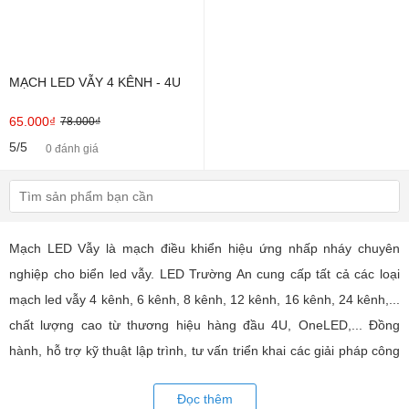
MẠCH LED VẪY 4 KÊNH - 4U
65.000₫
78.000₫
5/5
0 đánh giá
Mạch LED Vẫy là mạch điều khiển hiệu ứng nhấp nháy chuyên
nghiệp cho biển led vẫy. LED Trường An cung cấp tất cả các loại
mạch led vẫy 4 kênh, 6 kênh, 8 kênh, 12 kênh, 16 kênh, 24 kênh,...
chất lượng cao từ thương hiệu hàng đầu 4U, OneLED,... Đồng
hành, hỗ trợ kỹ thuật lập trình, tư vấn triển khai các giải pháp công
nghệ led toàn diện.
Đọc thêm