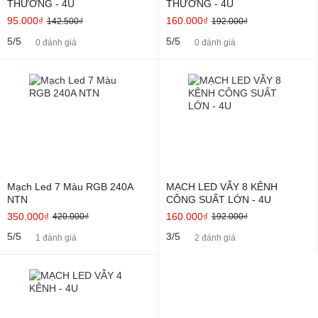
THƯỜNG - 4U
THƯỜNG - 4U
95.000₫
160.000₫
142.500₫
192.000₫
5/5
5/5
0 đánh giá
0 đánh giá
Mạch Led 7 Màu RGB 240A
MẠCH LED VẪY 8 KÊNH
NTN
CÔNG SUẤT LỚN - 4U
350.000₫
160.000₫
420.000₫
192.000₫
5/5
3/5
1 đánh giá
2 đánh giá