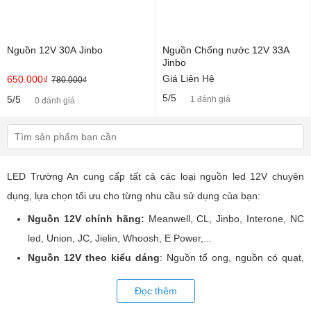
Nguồn 12V 30A Jinbo
Nguồn Chống nước 12V 33A
Jinbo
Giá Liên Hệ
650.000₫
780.000₫
5/5
5/5
1 đánh giá
0 đánh giá
LED Trường An cung cấp tất cả các loại nguồn led 12V chuyên
dụng, lựa chọn tối ưu cho từng nhu cầu sử dụng của bạn:
Nguồn 12V chính hãng:
Meanwell, CL, Jinbo, Interone, NC
led, Union, JC, Jielin, Whoosh, E Power,...
Nguồn 12V theo kiểu dáng
: Nguồn tổ ong, nguồn có quạt,
nguồn chống mưa, nguồn chống nước, nguồn đũa, nguồn siêu
Đọc thêm
mỏng, nguồn dài, nguồn adaptor, ...