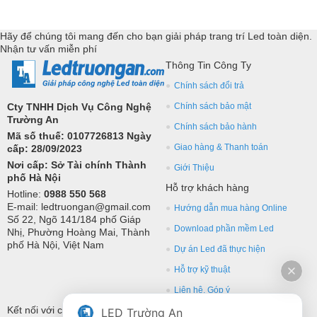
Nguồn led 12V với đủ mức công suất, kích thước cho từng ứng
dụng chuyên biệt như biển quảng cáo, biển hộp, biển 2 mặt, trang
Hãy để chúng tôi mang đến cho bạn giải pháp trang trí Led toàn diện.
trí ngoài trời, đèn tranh điện,... Đồng hành, hỗ trợ kỹ thuật triển
Nhận tư vấn miễn phí
Thông Tin Công Ty
khai các giải pháp công nghệ led toàn diện.
Chính sách đổi trả
Cty TNHH Dịch Vụ Công Nghệ
Chính sách bảo mật
Trường An
Chính sách bảo hành
Mã số thuế: 0107726813 Ngày
Giao hàng & Thanh toán
cấp: 28/09/2023
Nơi cấp: Sở Tài chính Thành
Giới Thiệu
phố Hà Nội
Hỗ trợ khách hàng
Hotline:
0988 550 568
E-mail: ledtruongan@gmail.com
Hướng dẫn mua hàng Online
Số 22, Ngõ 141/184 phố Giáp
Download phần mềm Led
Nhị, Phường Hoàng Mai, Thành
phố Hà Nội, Việt Nam
Dự án Led đã thực hiện
Hỗ trợ kỹ thuật
Liên hệ, Góp ý
Kết nối với chúng tôi
LED Trường An