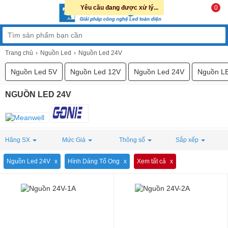
Yêu cầu đang được xử lý...
0
Trang chủ
Nguồn Led
Nguồn Led 24V
Nguồn Led 5V
Nguồn Led 12V
Nguồn Led 24V
Nguồn L
NGUỒN LED 24V
Hãng SX
Mức Giá
Thông số
Sắp xếp
Nguồn Led 24V
Hình Dáng Tổ Ong
Xem tất cả