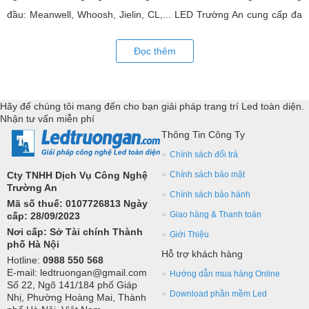
đầu: Meanwell, Whoosh, Jielin, CL,... LED Trường An cung cấp đa
dạng các loại nguồn led 24V chuyên dụng. Đồng hành, hỗ trợ kỹ
Đọc thêm
thuật triển khai các giải pháp công nghệ led toàn diện.
Hãy để chúng tôi mang đến cho bạn giải pháp trang trí Led toàn diện.
Nhận tư vấn miễn phí
Thông Tin Công Ty
Chính sách đổi trả
Cty TNHH Dịch Vụ Công Nghệ
Chính sách bảo mật
Trường An
Chính sách bảo hành
Mã số thuế: 0107726813 Ngày
Giao hàng & Thanh toán
cấp: 28/09/2023
Nơi cấp: Sở Tài chính Thành
Giới Thiệu
phố Hà Nội
Hỗ trợ khách hàng
Hotline:
0988 550 568
E-mail: ledtruongan@gmail.com
Hướng dẫn mua hàng Online
Số 22, Ngõ 141/184 phố Giáp
Download phần mềm Led
Nhị, Phường Hoàng Mai, Thành