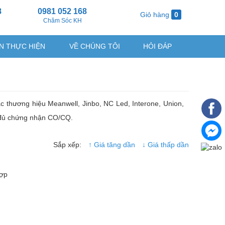
8
0981 052 168
Giỏ hàng
0
g
Chăm Sóc KH
N THỰC HIỆN
VỀ CHÚNG TÔI
HỎI ĐÁP
c thương hiệu Meanwell, Jinbo, NC Led, Interone, Union,
 đủ chứng nhận CO/CQ.
Sắp xếp:
↑ Giá tăng dần
↓ Giá thấp dần
hợp