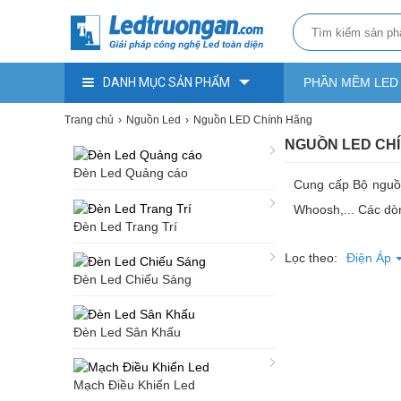
DANH MỤC SẢN PHẨM
PHẦN MỀM LED
Trang chủ
Nguồn Led
Nguồn LED Chính Hãng
NGUỒN LED CH
Đèn Led Quảng cáo
Cung cấp Bộ nguồn
Whoosh,... Các dò
Đèn Led Trang Trí
Lọc theo:
Điện Áp
Đèn Led Chiếu Sáng
Đèn Led Sân Khấu
Mạch Điều Khiển Led