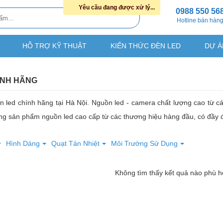
Yêu cầu đang được xử lý...
0988 550 56
Hotline bán hàn
HỖ TRỢ KỸ THUẬT
KIẾN THỨC ĐÈN LED
DỰ Á
ÍNH HÃNG
 led chính hãng tại Hà Nội. Nguồn led - camera chất lượng cao từ cá
ng sản phẩm nguồn led cao cấp từ các thương hiệu hàng đầu, có đầy
Hình Dáng
Quạt Tản Nhiệt
Môi Trường Sử Dụng
Không tìm thấy kết quả nào phù 