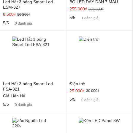
Led Hắt 3 bóng Smart Led
BỘ LED DÂY DÁN 7 MÀU
ESM-327
255.000₫
306.000₫
8.500₫
10.200₫
5/5
1 đánh giá
5/5
0 đánh giá
Led Hắt 3 bóng Smart Led
Điện trở
FSA-321
25.000₫
30.000₫
Giá Liên Hệ
5/5
0 đánh giá
5/5
0 đánh giá