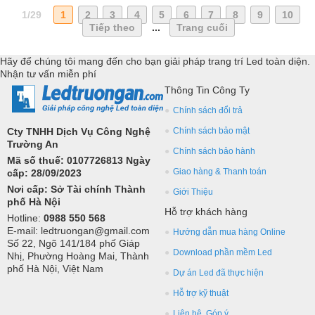
1/29
1
2
3
4
5
6
7
8
9
10
Tiếp theo
...
Trang cuối
Hãy để chúng tôi mang đến cho bạn giải pháp trang trí Led toàn diện.
Nhận tư vấn miễn phí
Thông Tin Công Ty
Chính sách đổi trả
Cty TNHH Dịch Vụ Công Nghệ
Chính sách bảo mật
Trường An
Chính sách bảo hành
Mã số thuế: 0107726813 Ngày
Giao hàng & Thanh toán
cấp: 28/09/2023
Nơi cấp: Sở Tài chính Thành
Giới Thiệu
phố Hà Nội
Hỗ trợ khách hàng
Hotline:
0988 550 568
E-mail: ledtruongan@gmail.com
Hướng dẫn mua hàng Online
Số 22, Ngõ 141/184 phố Giáp
Download phần mềm Led
Nhị, Phường Hoàng Mai, Thành
phố Hà Nội, Việt Nam
Dự án Led đã thực hiện
Hỗ trợ kỹ thuật
Liên hệ, Góp ý