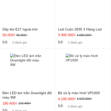
Dây đui E27 ngoài trời
Led Cuộn 2835 3 Hàng Led
50.000₫
3.900.000₫
60.000₫
4.680.000₫
5/5
5/5
0 đánh giá
2 đánh giá
Đèn LED âm trần Downlight đổi
Bộ xử lý màn hình VP1000
màu 9W
4.100.000₫
4.920.000₫
180.400₫
216.480₫
5/5
0 đánh giá
5/5
0 đánh giá