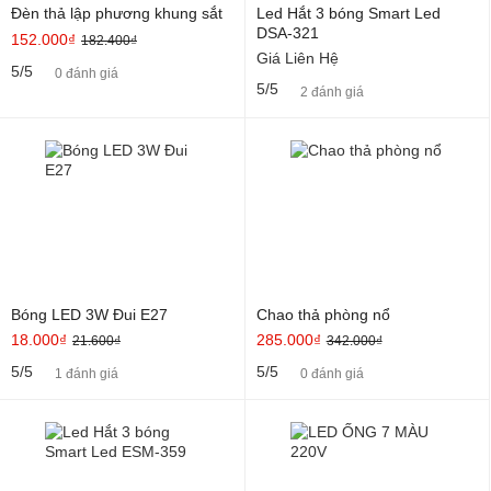
Đèn thả lập phương khung sắt
Led Hắt 3 bóng Smart Led
DSA-321
152.000₫
182.400₫
Giá Liên Hệ
5/5
0 đánh giá
5/5
2 đánh giá
Bóng LED 3W Đui E27
Chao thả phòng nổ
18.000₫
285.000₫
21.600₫
342.000₫
5/5
5/5
1 đánh giá
0 đánh giá