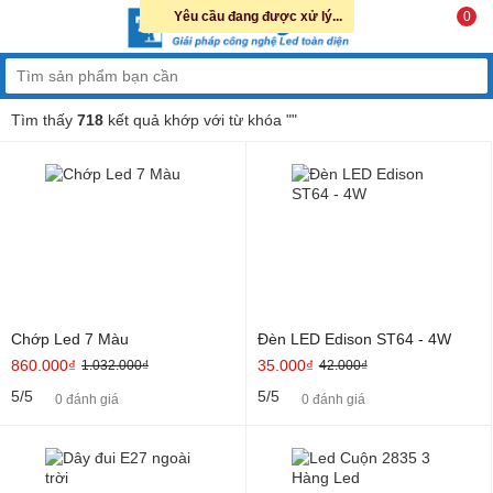
Yêu cầu đang được xử lý...
0
Tìm thấy
718
kết quả khớp với từ khóa "
"
Chớp Led 7 Màu
Đèn LED Edison ST64 - 4W
860.000₫
35.000₫
1.032.000₫
42.000₫
5/5
5/5
0 đánh giá
0 đánh giá