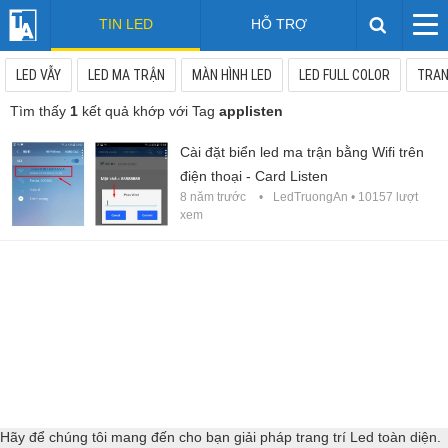
TIN LED
HỖ TRỢ
LED VẪY
LED MA TRẬN
MÀN HÌNH LED
LED FULL COLOR
TRAN
Tìm thấy
1
kết quả khớp với Tag
applisten
Cài đặt biển led ma trận bằng Wifi trên
điện thoại - Card Listen
8 năm trước
LedTruongAn
• 10157 lượt
xem
Hãy để chúng tôi mang đến cho bạn giải pháp trang trí Led toàn diện.