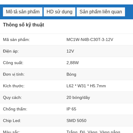
Mô tả sản phẩm
HD sử dụng
Sản phẩm liên quan
Thông số kỹ thuật
Mã sản phẩm:
MC1W-N4B-C30T-3-12V
Điện áp:
12V
Công suất:
2,88W
Đơn vị tính:
Bóng
Kích thước:
L62 * W31 * H5.7mm
Quy cách:
20 bóng/dây
Chống thấm:
IP 65
Chip Led:
SMD 5050
Màu sắc:
Trắng, Đỏ, Vàng, Vàng nắng,