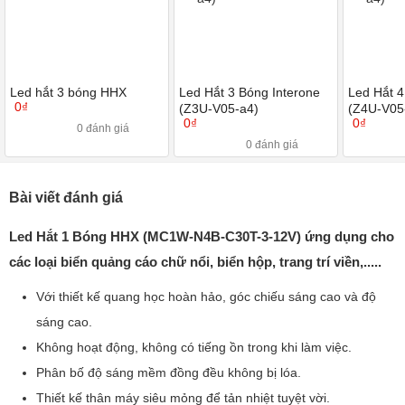
Led hắt 3 bóng HHX
Led Hắt 3 Bóng Interone
Led Hắt 4
0₫
(Z3U-V05-a4)
(Z4U-V05
0₫
0₫
0 đánh giá
0 đánh giá
Bài viết đánh giá
Led Hắt 1 Bóng HHX (MC1W-N4B-C30T-3-12V) ứng dụng cho
các loại biển quảng cáo chữ nổi, biển hộp, trang trí viền,.....
Với thiết kế quang học hoàn hảo, góc chiếu sáng cao và độ
sáng cao.
Không hoạt động, không có tiếng ồn trong khi làm việc.
Phân bố độ sáng mềm đồng đều không bị lóa.
Thiết kế thân máy siêu mỏng để tản nhiệt tuyệt vời.