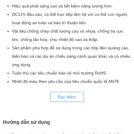
Hiệu quả phát sáng cao và tiết kiệm năng lượng hơn.
DC12V đầu vào, có thể trực tiếp liên hệ với cơ thể con người,
hoạt động an toàn và bảo trì thuận tiện.
Vật liệu chống cháy chất lượng cao vỏ nhựa, chống tia cực
tím, chống lão hóa, chịu nhiệt độ cao và thấp.
Sản phẩm phù hợp để sử dụng trong các hộp đèn quảng cáo,
biển báo và các dự án chiếu sáng cảnh quan khác và có nhiều
ứng dụng.
Tuân thủ các tiêu chuẩn bảo vệ môi trường RoHS.
Nhiệt độ màu theo yêu cầu của tiêu chuẩn quốc tế AN78
C78.337.
Đọc thêm
Sản phẩm phù hợp cho các hộp đèn quảng cáo, biển hiệu và các
dự án chiếu sáng cảnh quan khác.
Hướng dẫn sử dụng
Để tìm hiểu thêm về sản phẩm Led Hắt 1 Bóng HHX (MC1W-N4B-