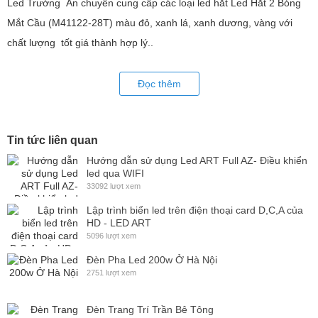
Led Trường An chuyên cung cấp các loại led hắt Led Hắt 2 Bóng
C30T-3-12V) quý khách vui lòng liên hệ bộ phận CSKH của LED
Mắt Cầu (M41122-28T) màu đỏ, xanh lá, xanh dương, vàng với
Trường An để được tư vấn hỗ trợ hoàn toàn miễn phí!
chất lượng tốt giá thành hợp lý..
Đọc thêm
Tin tức liên quan
Hướng dẫn sử dụng Led ART Full AZ- Điều khiển
led qua WIFI
33092 lượt xem
Lập trình biển led trên điện thoại card D,C,A của
HD - LED ART
5096 lượt xem
Đèn Pha Led 200w Ở Hà Nội
2751 lượt xem
Đèn Trang Trí Trần Bê Tông